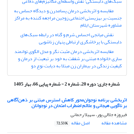
سبک‌های دلبستگی: نقش ‌واسطه‌ای مکانیزم‌های دفاعی
مقایسه و اثربخشی درمان پسامدرن و دیدگاه حساس به
جنسیت بر بهزیستی اجتماعی زوجین مراجعه کننده به مراکز
مشاوره شهرستان ایلام
نقش میانجی احساس شرم و گناه در رابطه سبک‌های
دلبستگی با پرخاشگری ارتباطی پنهان زناشویی
مقایسه اثربخشی درمان مثبت نگر و مدل الگوی توانمند
سازی خانواده مبتنی بر شفقت به خود بر تبعیت از درمان و
کیفیت زندگی در بیماران زن مبتلا به دیابت نوع دو
شماره جاری:
دوره 20، شماره 2 - شماره پیاپی 66، بهار 1405
اثربخشی برنامه نوجوان‌محور کاهش استرس مبتنی بر ذهن‌آگاهی
بر ناگویی هیجانی و علائم اضطراب امتحان در نوجوانان
فیروزه جلالی پور، سهیلا رحمانی
اصل مقاله
مشاهده مقاله
72.53 K