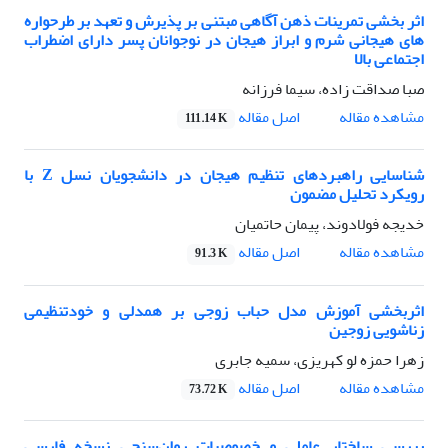
اثر بخشی تمرینات ذهن آگاهی مبتنی بر پذیرش و تعهد بر طرحواره
های هیجانی شرم و ابراز هیجان در نوجوانان پسر دارای اضطراب
اجتماعی بالا
صبا صداقت زاده، سیما فرزانه
اصل مقاله
مشاهده مقاله
111.14 K
شناسایی راهبردهای تنظیم هیجان در دانشجویان نسل Z با
رویکرد تحلیل مضمون
خدیجه فولادوند، پیمان حاتمیان
اصل مقاله
مشاهده مقاله
91.3 K
اثربخشی آموزش مدل حباب زوجی بر همدلی و خودتنظیمی
زناشویی زوجین
زهرا حمزه لو کهریزی، سمیه جابری
اصل مقاله
مشاهده مقاله
73.72 K
بررسی ساختار عاملی و خصوصیات روان‌سنجی نسخه فارسی