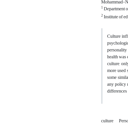
Mohammad-Na
1
Department of
2
Institute of e
Culture inf
psychologic
personality
health was 
culture, on
more used s
some simila
any policy 
differences
culture
Pers