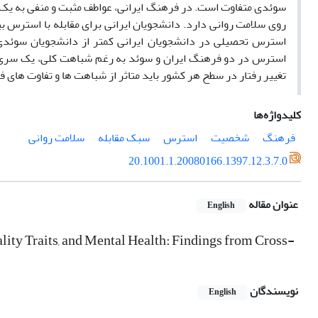
سوئدی متفاوت است. در فرهنگ ایرانی، عواطف مثبت و منفی به یک
روی سلامت روانی دارد. دانشجویان ایرانی برای مقابله با استرس بی
استرس تحصیلی در دانشجویان ایرانی کمتر از دانشجویان سوئدی
استرس در دو فرهنگ ایران و سوئد به رغم شباهت کلی، یک سری تف
تغییر رفتار در سطح هر کشور باید متاثر از شباهت ها و تفاوت های 
کلیدواژه‌ها
فرهنگ
شخصیت
استرس
سبک مقابله
سلامت روانی
20.1001.1.20080166.1397.12.3.7.0
عنوان مقاله
English
ality Traits, and Mental Health: Findings from Cross-
نویسندگان
English