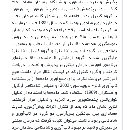
پذیرش
و
تعهد
بر
تاب‌آوری و
شادکامی
مردان معتاد انجام
گرفت.
روش پژوهش آزمایشی از نوع پیش‌آزمون-پس‌آزمون
با گروه کنترل بود.
جامعه آماری شامل کلیه مردان تحت
درمان داروی متادون بودند که در سال 1399 جهت درمان به
مراکز ترک اعتیاد استان قم مراجعه کرده بودند که از میان
آن‌ها بر حسب ملاک‌های ورود به پژوهش و به روش
نمونه‌گیری هدفمند 30 نفر از معتادان انتخاب و به‌صورت
تصادفی در گروه آزمایش (15 نفر) و گروه کنترل (15 نفر)
جایگزین شدند. گروه آزمایش 8 جلسه‌ی 90 دقیقه‌ای
برنامه‌ی آموزش درمان مبتنی بر پذیرش و تعهد را دریافت
کردند
و
و گروه کنترل که در لیست انتظار قرار داشت هیچ
آموزشی دریافت نکرد.
برای جمع‌آوری داده‌ها از پرسشنامه
تاب
آوری
کانر- دیویدسون(2003)
و مقیاس شادکامی
آرگایل
و
همکاران (1989)
استفاده شد. داده‌ها با استفاده از تحلیل
کواریانس چندمتغیری مورد تجزیه و تحلیل قرار گرفتند.
نتایج نشان داد که بعد از کنترل اثرات پیش‌آزمون، تفاوت
معناداری بین میانگین پس‌آزمون دو گروه در تاب‌آوری
و
شادکامی
وجود داشت
.
می‌توان نتیجه گرفت که
درمان مبتنی
بر پذیرش و تعهد بر بهبود تاب آوری و شادکامی معتادان
مرد