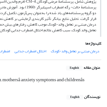
پژوهش شامل، پرسشنامۀ مرضی کودکان 4-CSI
(فرم والدین)(اسپرافکین و گادو، 1994)، پرس
دو گروه پرسشنامه‌های یاد شده را به‌عنوان پس‌آزمون تکمیل کردند
قرار گرفت. تحلیل نتایج بیانگر تأثیر کاربندی آزمایشی بر کاهش ن
درمان مبتنی بر تعامل والد-کودک موجب کاهش، رفتارهای بیش حمایگر
تعامل والد کودک، سبب کاهش علائم اختلال اضطراب جدایی کودکان و
کلیدواژه‌ها
درمان مبتنی بر تعامل والد-کودک
اختلال اضطراب جدایی
اضطراب
عنوان مقاله
English
 mothersâ anxiety symptoms and childrenâs
نویسندگان
English