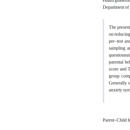
elham ghasem
Department of 
The present
on reducing
pre-test an
sampling a
questionnai
parental be
score, and 
group compa
Generally s
anxiety sym
Parent-Child I