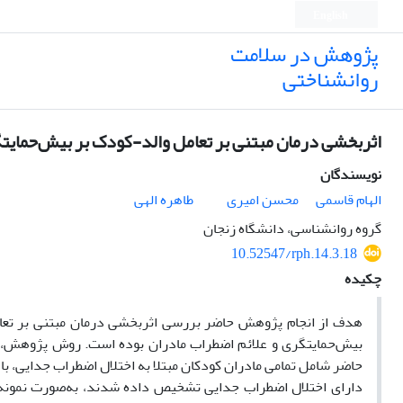
English
پژوهش در سلامت
روانشناختی
اثربخشی درمان مبتنی بر تعامل والد-کودک بر بیش‌حمایت
نویسندگان
الهام قاسمی
محسن امیری
طاهره الهی
گروه روانشناسی، دانشگاه زنجان
10.52547/rph.14.3.18
چکیده
هدف
از انجام پژوهش حاضر بررسی اثربخشی درمان مبتنی بر تعام
بیش‌حمایتگری و علائم اضطراب مادران بوده است. روش پژوهش، نی
دارای اختلال اضطراب جدایی تشخیص داده شدند، به‌صورت نمونه‌