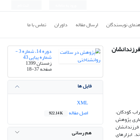
ورود به سامانه
ثبت نام
هنمای نویسندگان
ارسال مقاله
داوران
تماس با ما
فرزندانشان
دوره 14، شماره 3 -
شماره پیاپی 43
زمستان 1399
صفحه
18-37
فایل ها
XML
راب کودکان،
اصل مقاله
922.14 K
آماری پژوهش
 شهر اصفهان در سال 1397 بود. 30 نفر از مادرانی که فرزندانشان
هم رسانی
. ابزارهای