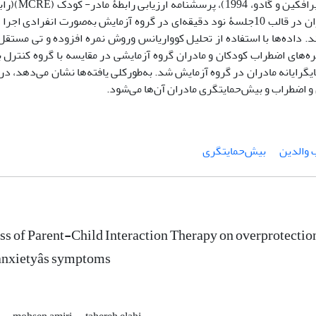
شنامه ارزیابی رابطۀ مادر- کودک (MCRE
پرسشنامۀ حالت- رگه اضطراب اسپیلبرگر (1960) بود. آموزش مادران در قالب 10جلسۀ نود دقیقه‌ای در گروه آزمایش به‌صورت ا
. داده‌ها با استفاده از تحلیل کوواریانس وروش نمره افزوده و تی مستقل
مره‌های اضطراب کودکان و مادران گروه آزمایشی در مقایسه با گروه کنترل 
ایانه مادران در گروه آزمایش شد. به‌طورکلی یافته‌ها نشان می‌دهد، درم
 اضطراب و بیش‌حمایتگری مادران آن‌ها می‌شود.
 والدین
بیش‌حمایتگری
ss of Parent-Child Interaction Therapy on overprotection,
anxietyâs symptoms