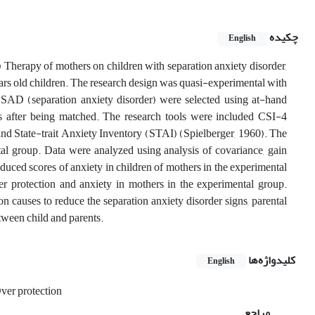
چکیده
English
) Therapy of mothers on children with separation anxiety disorder,
ars old children. The research design was quasi-experimental with
h SAD (separation anxiety disorder) were selected using at-hand
ps after being matched. The research tools were included CSI-4
 State-trait Anxiety Inventory (STAI) (Spielberger, 1960). The
al group. Data were analyzed using analysis of covariance, gain
educed scores of anxiety in children of mothers in the experimental
r protection and anxiety in mothers in the experimental group.
n causes to reduce the separation anxiety disorder signs, parental
tween child and parents.
کلیدواژه‌ها
English
ver protection
مراجع