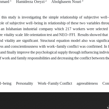
1
2
3
anmard
Hamidreza, Oreyzi
Abolghasem, Nouri
this study is investigating the simple relationship of subjective wel
ole of subjective well-being in relationship of these two variables thro
 an Isfahanian industrial company which 217 workers were selected
e, vitality scale, life orientation test and NEO-FFI. Results showed that
d vitality are significant. Structural equation model also was significa
ss and conscientiousness with work-family conflict was confirmed. In fac
, and finally improve the psychological supply through influencing individ
 work and family responsibilities and decreasing the conflict between th
ll-being
Personality
Work-Family Conflict
agreeableness
Con
ت