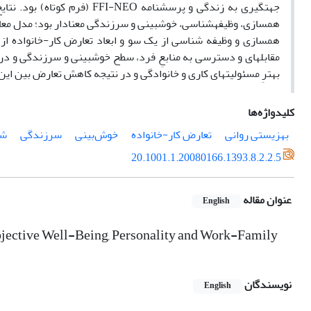
جهت­گیری به زندگی و پرسشنامه
NEO
-
FFI
(فرم کوتاه) بود. نتای
همسازی، وظیفه­شناسی، خوش­بینی و سرزندگی معنادار بود؛ مدل معادل
همسازی و وظیفه شناسی از یک سو و ابعاد تعارض کار-خانواده از س
مقابله­ای و دسترسی به منابعِ فرد، سطح خوش­بینی و سرزندگی و در
بهترِ مسئولیت­های کاری و خانوادگی و در نتیجه کاهش تعارض بین این 
کلیدواژه‌ها
بهزیستی روانی
تعارض کار-خانواده
خوش‌بینی
سرزندگی
ش
20.1001.1.20080166.1393.8.2.2.5
عنوان مقاله
English
ubjective Well-Being, Personality and Work-Family
نویسندگان
English