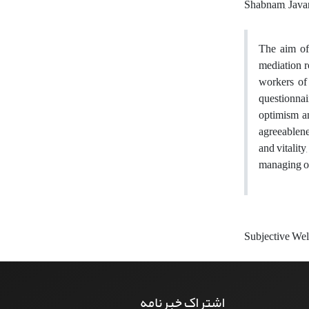
Shabnam, Jav
The aim of 
mediation r
workers of
questionnair
optimism an
agreeablene
and vitality
managing of
Subjective We
اشتراک خبرنامه