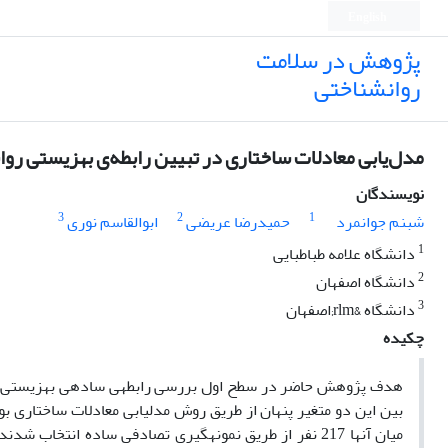
English
پژوهش در سلامت
روانشناختی
مدل‌یابی معادلات ساختاری در تبیین رابطه‌ی بهزیستی رو
نویسندگان
3
2
1
شبنم جوانمرد
حمیدرضا عریضی
ابوالقاسم نوری
1
دانشگاه علامه طباطبایی
2
دانشگاه اصفهان
3
دانشگاه &rlm;اصفهان
چکیده
هدف پژوهش حاضر در سطح اول بررسی رابطه­ی ساده­ی بهزیستی رو
بین این دو متغیر پنهان از طریق روش مدل­یابی معادلات ساختاری 
میان آن­ها 217 نفر از طریق نمونه­گیری تصادفی ساده انتخاب شدند. ابزار مورد استفاده