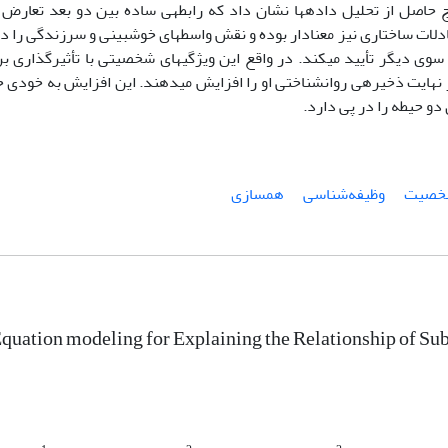
ج
حاصل از تحلیل داده­ها نشان داد که رابطه­ی ساده بین دو بعد تعارض ک
ات ساختاری نیز معنادار بوده و نقش واسطه­ای خوش­بینی و سرزندگی را در 
وی دیگر تأیید می­کند. در واقع این ویژگی­های شخصیتی با تأثیرگذاری ب
 نهایت ذخیره­ی روان­شناختی او را افزایش می­دهند. این افزایش به خودی 
دو حیطه را در پی دارد.
خصیت
وظیفه‌شناسی
همسازی
Equation modeling for Explaining the Relationship of S