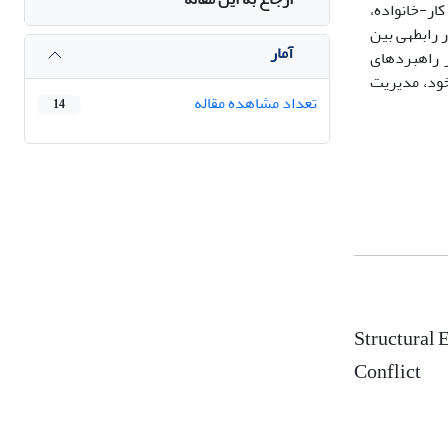
ار-خانواده،
رابطه­ی بین
آمار
ر راهبردهای
خود، مدیریت
تعداد مشاهده مقاله
14
Structural 
Conflict