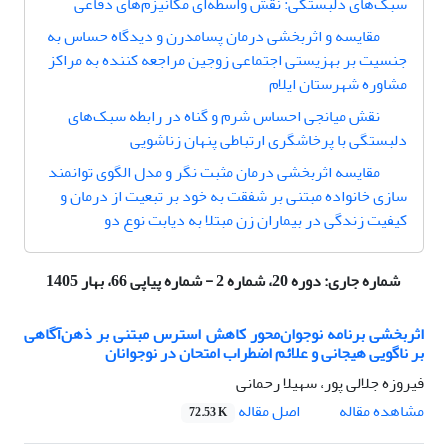
سبک‌های دلبستگی: نقش ‌واسطه‌ای مکانیزم‌های دفاعی
مقایسه و اثربخشی درمان پسامدرن و دیدگاه حساس به
جنسیت بر بهزیستی اجتماعی زوجین مراجعه کننده به مراکز
مشاوره شهرستان ایلام
نقش میانجی احساس شرم و گناه در رابطه سبک‌های
دلبستگی با پرخاشگری ارتباطی پنهان زناشویی
مقایسه اثربخشی درمان مثبت نگر و مدل الگوی توانمند
سازی خانواده مبتنی بر شفقت به خود بر تبعیت از درمان و
کیفیت زندگی در بیماران زن مبتلا به دیابت نوع دو
شماره جاری:
دوره 20، شماره 2 - شماره پیاپی 66، بهار 1405
اثربخشی برنامه نوجوان‌محور کاهش استرس مبتنی بر ذهن‌آگاهی
بر ناگویی هیجانی و علائم اضطراب امتحان در نوجوانان
فیروزه جلالی پور، سهیلا رحمانی
اصل مقاله
مشاهده مقاله
72.53 K