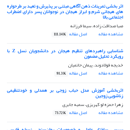
اثر بخشی تمرینات ذهن آگاهی مبتنی بر پذیرش و تعهد بر طرحواره
های هیجانی شرم و ابراز هیجان در نوجوانان پسر دارای اضطراب
اجتماعی بالا
صبا صداقت زاده، سیما فرزانه
اصل مقاله
مشاهده مقاله
111.14 K
شناسایی راهبردهای تنظیم هیجان در دانشجویان نسل Z با
رویکرد تحلیل مضمون
خدیجه فولادوند، پیمان حاتمیان
اصل مقاله
مشاهده مقاله
91.3 K
اثربخشی آموزش مدل حباب زوجی بر همدلی و خودتنظیمی
زناشویی زوجین
زهرا حمزه لو کهریزی، سمیه جابری
اصل مقاله
مشاهده مقاله
73.72 K
بررسی ساختار عاملی و خصوصیات روان‌سنجی نسخه فارسی