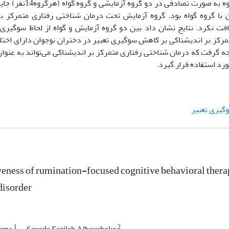
همکاران (۱۹۹۸) را به عنوان پیش آزمون تکمیل نمودند. ه
 گروه گواه بود. گروه آزمایش تحت درمان شناختی رفتاری متمرکز بر
ه‌ای دریافت نکرد. نتایج نشان داد بین دو گروه آزمایش و گواه از لحاظ سوگیری
مرکز بر اندیشناکی بر کاهش سوگیری تعبیر در دختران نوجوان دارای اخت
جه گرفت که درمان شناختی رفتاری متمرکز بر اندیشناکی می‌تواند به عنوا
رد استفاده قرار گیرد.
گیری تعبیر
veness of rumination-focused cognitive behavioral therapy
disorder
1
2