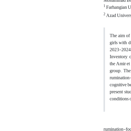
Mohammad B
1
Farhangian U
2
Azad Universi
The aim of 
girls with 
2023-2024.
Inventory, 
the Amir et 
group.
The
rumination-
cognitive be
present stu
conditions o
rumination-foc