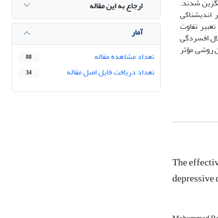
ر دو گروه به صورت تصادفی در دو گروه آزمایشی و گروه گواه (هرگروه14نفر) جایگزین شدند.
ارجاع به این مقاله
 اندیشناکی
 تعبیر تفاوت
آمار
لال افسردگی
ن روشی مؤثر
تعداد مشاهده مقاله
88
تعداد دریافت فایل اصل مقاله
34
The effecti
depressive 