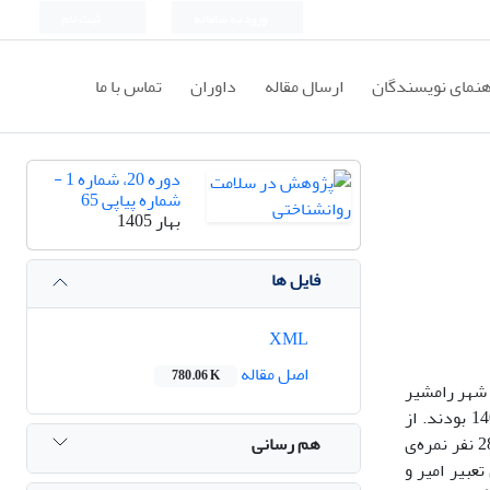
ورود به سامانه
ثبت نام
هنمای نویسندگان
ارسال مقاله
داوران
تماس با ما
دوره 20، شماره 1 -
شماره پیاپی 65
بهار 1405
فایل ها
XML
اصل مقاله
780.06 K
 شهر رامشیر
بود. جامعه‌ی آماری پژوهش کلیه‌ی نوجوانان دختر مشغول به تحصیل در دامنه سنی 15 تا 18 سال شهر رامشیر درسال تحصیلی1402-1403 بودند. از
هم رسانی
جامعه‌ی مذکور، نمونه‌ای به تعداد 350 نفر به روش نمونه‌گیری در دسترس، انتخاب و پرسشنامه‌ی افسردگی بک را تکمیل نمودند که تعداد 28 نفر نمره‌ی
ری تعبیر امیر و