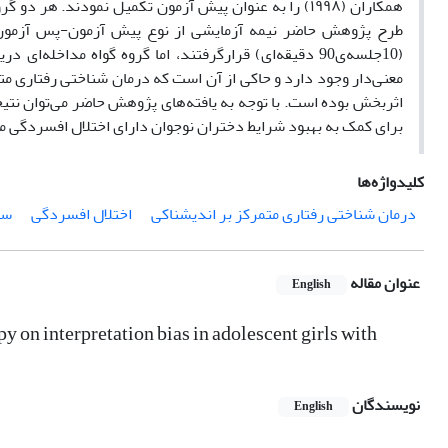
طرح پژوهش حاضر نیمه آزمایشی از نوع پیش آزمون-پس آزمون با
(10جلسه‌ی90 دقیقه‌ای) قرارگرفتند، اما گروه گواه مداخل
معنی‌دار وجود دارد
و حاکی از آن است که درمان شناختی رفتاری مت
اثربخش بوده است. با توجه به یافته‌های پژوهش حاضر می‌توان نتی
برای کمک به بهبود شرایط دختران نوجوان دارای اختلال افسردگی مو
کلیدواژه‌ها
درمان شناختی رفتاری متمرکز بر اندیشناکی
اختلال افسردگی
سو
عنوان مقاله
English
 on interpretation bias in adolescent girls with
نویسندگان
English