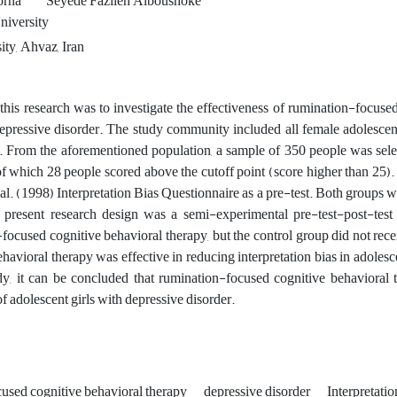
orna
Seyede Fazileh Alboushoke
niversity
ty, Ahvaz, Iran
this research was to investigate the
effectiveness of rumination-focused
depressive disorder. The study community included
all female adolescen
 From the aforementioned population, a sample of 350 people was sel
of which 28 people scored above the cutoff point (score higher than 25).
al. (1998) Interpretation Bias Questionnaire as a pre-test.
Both groups we
 present research design was a semi-experimental pre-test-post-tes
focused cognitive behavioral therapy, but the control group did not rece
havioral therapy was effective in reducing interpretation bias in adolesc
dy, it can be concluded that rumination-focused cognitive behavioral
f adolescent girls with depressive disorder.
used cognitive behavioral therapy
depressive disorder
Interpretatio