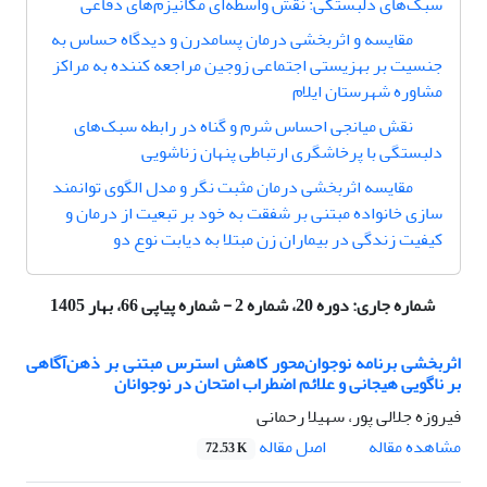
سبک‌های دلبستگی: نقش ‌واسطه‌ای مکانیزم‌های دفاعی
مقایسه و اثربخشی درمان پسامدرن و دیدگاه حساس به
جنسیت بر بهزیستی اجتماعی زوجین مراجعه کننده به مراکز
مشاوره شهرستان ایلام
نقش میانجی احساس شرم و گناه در رابطه سبک‌های
دلبستگی با پرخاشگری ارتباطی پنهان زناشویی
مقایسه اثربخشی درمان مثبت نگر و مدل الگوی توانمند
سازی خانواده مبتنی بر شفقت به خود بر تبعیت از درمان و
کیفیت زندگی در بیماران زن مبتلا به دیابت نوع دو
شماره جاری:
دوره 20، شماره 2 - شماره پیاپی 66، بهار 1405
اثربخشی برنامه نوجوان‌محور کاهش استرس مبتنی بر ذهن‌آگاهی
بر ناگویی هیجانی و علائم اضطراب امتحان در نوجوانان
فیروزه جلالی پور، سهیلا رحمانی
اصل مقاله
مشاهده مقاله
72.53 K