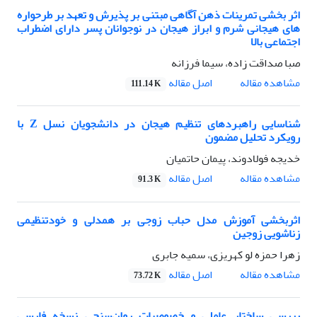
اثر بخشی تمرینات ذهن آگاهی مبتنی بر پذیرش و تعهد بر طرحواره
های هیجانی شرم و ابراز هیجان در نوجوانان پسر دارای اضطراب
اجتماعی بالا
صبا صداقت زاده، سیما فرزانه
اصل مقاله
مشاهده مقاله
111.14 K
شناسایی راهبردهای تنظیم هیجان در دانشجویان نسل Z با
رویکرد تحلیل مضمون
خدیجه فولادوند، پیمان حاتمیان
اصل مقاله
مشاهده مقاله
91.3 K
اثربخشی آموزش مدل حباب زوجی بر همدلی و خودتنظیمی
زناشویی زوجین
زهرا حمزه لو کهریزی، سمیه جابری
اصل مقاله
مشاهده مقاله
73.72 K
بررسی ساختار عاملی و خصوصیات روان‌سنجی نسخه فارسی