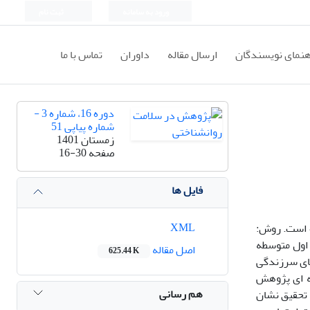
ورود به سامانه
ثبت نام
هنمای نویسندگان
ارسال مقاله
داوران
تماس با ما
دوره 16، شماره 3 -
شماره پیاپی 51
زمستان 1401
صفحه
16-30
فایل ها
XML
 است. روش:
 اول متوسطه
اصل مقاله
625.44 K
 نامه های سرزندگی
تغیر مداخله ای پژوهش
هم رسانی
 تحقیق نشان