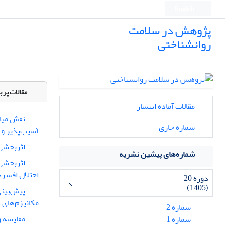
English
پژوهش در سلامت
روانشناختی
مقالات پر ب
مقالات آماده انتشار
نقش میان
شماره جاری
آسیب‌پذیر و
اثربخشی 
شماره‌های پیشین نشریه
اثربخشی 
اختلال افسر
دوره 20
(1405)
پیش‌بینی
مکانیزم‌های 
شماره 2
مقایسه و
شماره 1