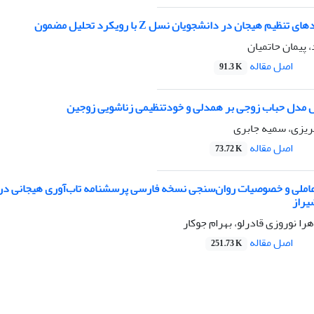
ظیم هیجان در دانشجویان نسل Z با رویکرد تحلیل مضمون
 پیمان حاتمیان
اصل مقاله
91.3 K
مدل حباب زوجی بر همدلی و خودتنظیمی زناشویی زوجین
هریزی، سمیه جابری
اصل مقاله
73.72 K
املی و خصوصیات روان‌سنجی نسخه فارسی پرسشنامه تاب‌آوری هیجانی د
یراز
ا نوروزی قادرلو، بهرام جوکار
اصل مقاله
251.73 K