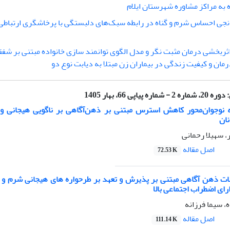
 به مراکز مشاوره شهرستان ایلام
جی احساس شرم و گناه در رابطه سبک‌های دلبستگی با پرخاشگری ارتباطی 
ثربخشی درمان مثبت نگر و مدل الگوی توانمند سازی خانواده مبتنی بر شف
رمان و کیفیت زندگی در بیماران زن مبتلا به دیابت نوع دو
:
دوره 20، شماره 2 - شماره پیاپی 66، بهار 1405
 نوجوان‌محور کاهش استرس مبتنی بر ذهن‌آگاهی بر ناگویی هیجانی و
نان
ر، سهیلا رحمانی
اصل مقاله
72.53 K
ات ذهن آگاهی مبتنی بر پذیرش و تعهد بر طرحواره های هیجانی شرم و ا
رای اضطراب اجتماعی بالا
، سیما فرزانه
اصل مقاله
111.14 K