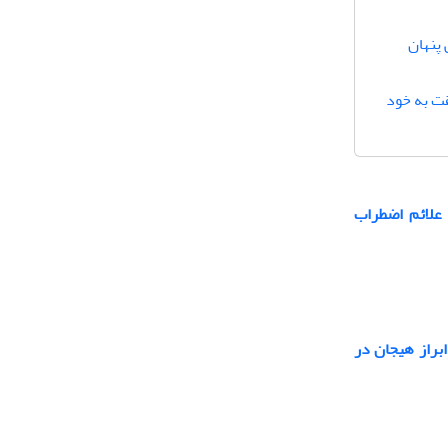
پنهان
قت به خود
 علائم اضطراب
براز هیجان در