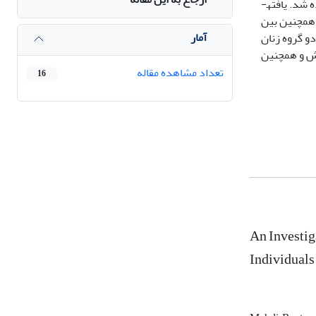
مقابله­ای بلینگز و موس جمع­آوری و برای تحلیل داده‌ها نیز از ضریب همبستگی پیرسون، رگرسیون ساده و رگرسیون چندگانه و t مستقل استفاده شد. یافته­
. همچنین بین
آمار
دو گروه زنان
شش و همچنین
تعداد مشاهده مقاله
16
An Investig
Individuals