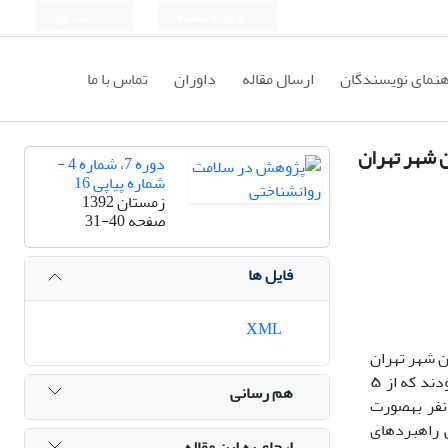
ورود به سامانه
ثبت نام
هنمای نویسندگان
ارسال مقاله
داوران
تماس با ما
 شهر تهران
دوره 7، شماره 4 -
شماره پیاپی 16
زمستان 1392
صفحه
31-40
فایل ها
XML
ن شهر تهران
بود. این پژوهش از نوع مقطعی (توصیفی – تحلیلی) بود، و جامعه­ آماری شامل کلیه­ی افراد (زن و مرد) متأهل ساکن شهر تهران در سال ۱۳۹۲ بودند که از ۵
هم رسانی
ی مجموعه مناطق 22 گانه تهران به صورت تصادفی خوشه­ای انتخاب و از مراکز تفریحی، خانه­های سلامت و فرهنگسراهای موجود، 337 نفر به­صورت
 راهبردهای
ارجاع به این مقاله