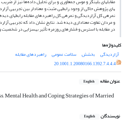
های پژوهش حاکی از وجود رابطه­ی مثبت و معنادار بین تجربه­ی آزار­
نمره­ی کل آزار­دیدگی و نمره­ی کل راهبردهای مقابله رابطه­ای دیده 
و مردان تفاوت معناداری دیده شد. نتایج نشان داد که تجربه­ی آزا
در مقابله با استرس و فشارهای روزمره تأثیر به­سزایی در شخصیت 
کلیدواژه‌ها
آزار‌دیدگی
بخشش
سلامت عمومی
راهبردهای مقابله
20.1001.1.20080166.1392.7.4.4.4
عنوان مقاله
English
ss, Mental Health and Coping Strategies of Married
نویسندگان
English