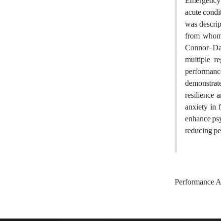
Emergency a
acute condit
was descrip
from whom 
Connor-Dav
multiple re
performance
demonstrate
resilience 
anxiety in 
enhance psy
reducing pe
Performance A