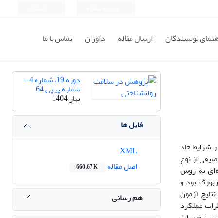
ورود به سامانه
ثبت نام
هنمای نویسندگان
ارسال مقاله
داوران
تماس با ما
دوره 19، شماره 4 -
شماره پیاپی 64
بهار 1404
فایل ها
ر شرایط حاد
XML
صیفی از نوع
اصل مقاله
660.67 K
‌ای به روش
بورگ بود و
تایج آزمون
هم رسانی
راب عملکرد
ینی تغییرات