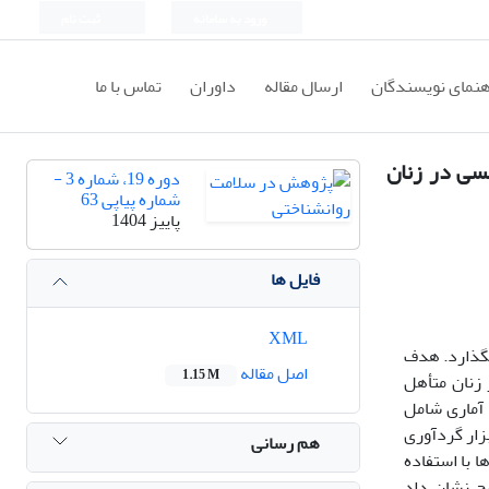
ورود به سامانه
ثبت نام
هنمای نویسندگان
ارسال مقاله
داوران
تماس با ما
سی در زنان
دوره 19، شماره 3 -
شماره پیاپی 63
پاییز 1404
فایل ها
XML
بگذارد. هدف
اصل مقاله
1.15 M
زنان متأهل
 آماری شامل
نتخاب شدند. ابزار گردآوری
هم رسانی
بط فرازناشویی، و پرسشنامه کیفیت زندگی جنسی (2002) بود. داده‌ها با استفاده
نتایج نشان داد