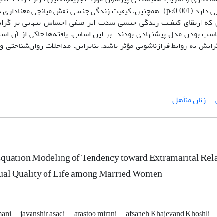
احساس تنهایی رابطه مثبت و معناداری با گرایش به روابط فرازناشویی دارد (p<0.001). همچنین، کیفیت زندگی جنسی نقش میان
‌ای که ارتقای کیفیت زندگی جنسی شدت اثر منفی احساس تنهایی بر گرا
اسب بودن مدل پیشنهادی بودند. بر این اساس، یافته‌ها حاکی از آن ا
ش به روابط فرازناشویی مؤثر باشد. بنابراین، مداخلات روان‌شناختی و م
زنان متأهل
Equation Modeling of Tendency toward Extramarital Rela
xual Quality of Life among Married Women
mani
javanshir asadi
arastoo mirani
afsaneh Khajevand Khoshli