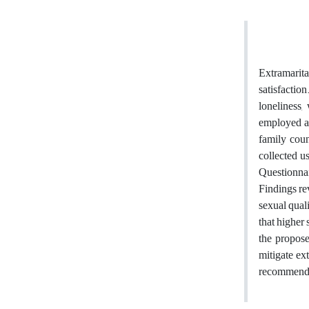
Extramarita
satisfactio
loneliness,
employed a 
family cou
collected u
Questionna
Findings re
sexual quali
that higher 
the propose
mitigate ex
recommend