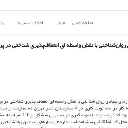
صفحه اصلی
مرور
اطلاعات نشریه
را
روان‌شناختی با نقش واسطه ای انعطاف‌پذیری شناختی در پ
زهای بنیادی روان شناختی با نقش واسطه ای انعطاف پذیری شناختی در پ
جامعه آماری پژوهش حاضر پرستاران مشغول به کار در سه نوبت کاری در 4 بیمارستان­ شهر تهران­ که 
که
گروه
نمونه با نمونه گیری در دسترس متشکل
ا
ز 110
نفر
انتخاب 
ازهای بنیادین روانشناختی (2000)