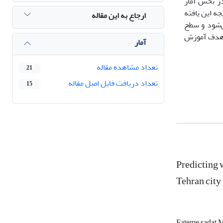
در بخش آمار
جه
این
یافته
ارجاع به این مقاله
‌شود
و
سطح
دف
آموزش
آمار
تعداد مشاهده مقاله
21
تعداد دریافت فایل اصل مقاله
15
Predicting 
Tehran city
Fateme sadat 