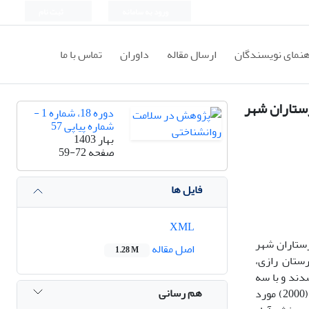
ورود به سامانه
ثبت نام
هنمای نویسندگان
ارسال مقاله
داوران
تماس با ما
رستاران شهر
دوره 18، شماره 1 -
شماره پیاپی 57
بهار 1403
صفحه
59-72
فایل ها
XML
رستاران شهر
اصل مقاله
1.28 M
عبارتند از بیمارستان رازی،
شدند
و
با
سه
هم رسانی
مورد