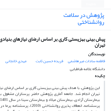
English
پژوهش در سلامت
روانشناختی
پیش بینی بهزیستی کاری بر اساس ارضای نیازهای بنیادی 
تهران
نویسندگان
فاطمه سادات میرهاشمی
فریده حسین ثابت
مهدی خانجانی
دانشگاه علامه طباطبایی
چکیده
این
پژوهش،
با
هدف
پیش بینی بهزیستی کاری بر اساس ارضای نیا
تهران
انجام
شد.
بیمارستان آزادی، بیمارستان میلاد و بیمارستان سینا در سال 1401 بود
پرسشنامه،
انعطاف پذیری روانشناختی
(2010
)،
پرسشنامه پرما در محل کار (2014)، پرسشنامه استانداردهای نی