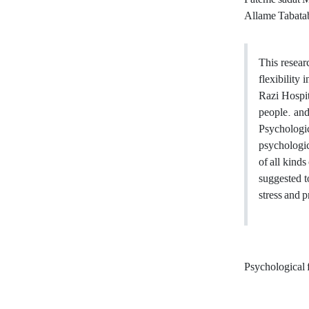
Allame Tabatab
This resear
flexibility 
Razi Hospit
people. and
Psychologic
psychologica
of all kinds
suggested t
stress and 
Psychological f