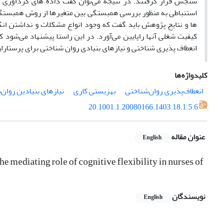
سنجش
قرار
گرفتند.
در نتیجه می‌توان گفت
داده های
گردآوری
استنباطی به منظور بررسی همبستگی بین متغیرها از روش همبستگ
ها و نتایج پژوهش
باید
گفت
که
وجود
انواع
مشکلات
و
نداشتن انگی
کیفیت شغلی
آنها
راپایین می‌آورد.
در
این راستا
پیشنهاد
می‌شود
ک
انعطاف پذیری
شناختی و نیازهای بنیادی روان شناختی
برای
پرستاران
کلیدواژه‌ها
انعطاف‌پذیری روان‌شناختی
بهزیستی کاری
نیازهای بنیادین روان
20.1001.1.20080166.1403.18.1.5.6
عنوان مقاله
English
 mediating role of cognitive flexibility in nurses of
نویسندگان
English