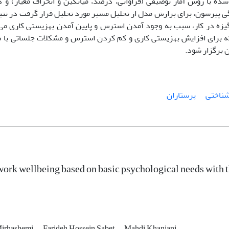
شده
با روش
آمار توصیفی (فراوانی، درصد، میانگین و انحراف معیار) و 
ی پیرسون، برای برازش مدل از تحلیل مسیر
مورد
تحلیل
قرار
گرفت در
نتی
زه در کار،
سبب
به وجود آمدن
استرس و پایین آمدن بهزیستی کاری
می
ه
برای
افزایش
بهزیستی
کاری و کم کردن استرس و مشکلات جلساتی
با
ه
 برگزار
شود.
‌شناختی
پرستاران
work wellbeing based on basic psychological needs with the
Mirhashemi
Farideh Hossein Sabet
Mahdi Khanjani