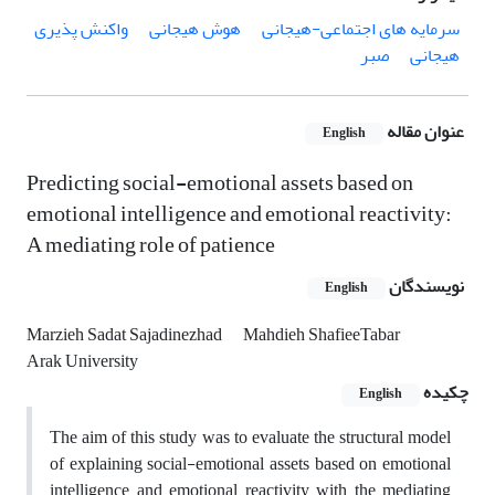
سرمایه های اجتماعی-هیجانی
هوش هیجانی
واکنش پذیری
هیجانی
صبر
عنوان مقاله
English
Predicting social-emotional assets based on
emotional intelligence and emotional reactivity:
A mediating role of patience
نویسندگان
English
Marzieh Sadat Sajadinezhad
Mahdieh ShafieeTabar
Arak University
چکیده
English
The aim of this study was to evaluate the structural model
of explaining social-emotional assets based on emotional
intelligence and emotional reactivity with the mediating