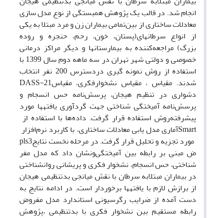
بیماران مبتلابه سرطان با نقش میانجی بدتنظیمی هیجان
انجام شد.
در قالب یک پژوهش
همبستگی از نوع مدل سازی
معادلات ساختاری از بین
تمامی بیماران زن و مرد مبتلا به یکی
از انواع
سرطان­های(پستان، خون، رحم، حنجره و روده
بزرگ)
مراجعه‌کننده به بیمارستان­ها و دیگر مراکز درمانی
خصوصی و دولتی شهر تهران در سه ماهه دوم سال 1399 با
استفاده از روش نمونه گیری دردسترس 200 نفر انتخاب
شدند.
مقیاس
، مقیاس نشخوارفکری، مقیاس
DASS-21
دشواری در تنظیم هیجان، پرسش‌نامه حس انسجام و
پرسش‌نامه آمیختگی شناختی جهت گردآوری یافته­ها مورد
پیشرفته
روش
استفاده قرار گرفت. داده‌ها با استفاده از
Smart
آماری مدل یابی معادلات ساختاری، با کاربرد نرم‌افزار
مورد تجزیه و تحلیل قرار گرفت. در مرحله نخست نتایج
pls3
ض مبنی بر رابطه بین آمیختگی
و
نشان داد که مدل مفر
شناختی، حس انسجام، نشخوار فکری و پریشانی روان­شناختی
در بیماران مبتلابه سرطان با نقش میانجی بدتنظیمی هیجان
از برازش لازم با یافته­ها برخوردار است. در ادامه نتایج به
دست آمده از ضرایب رگرسیونی استاندارد مدل مفروض
رابطه مستقیم بین نشخوار فکری با بدتنظیمی
،
پژوهش