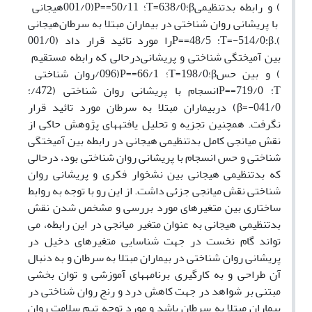
) و رابطه بدتنظیمی
β
؛638/0=
T
؛ 50/11=
P=
(001/0
هیجانی
با پریشانی روان شناختی در بیماران مبتلا به سرطان
هیجانی
).
β
؛514/0-=
T
؛ 48/5=
P=
را مورد تائید قرار داد (001/0
بین آمیختگی شناختی و پریشانی
درحالی که رابطه مستقیم
) و بین حس
β
؛198/0=
T
؛ 66/1=
P=
(096/
روان شناختی
T
؛ 719/0=
P=
انسجام با پریشانی روان شناختی (472/
؛
041/0-=
β
) دربیماران مبتلا به سرطان مورد تائید قرار
نگرفت. همچنین تجزیه و تحلیل یافته­های پژوهش حاکی از
نقش میانجی کامل بدتنظیمی هیجانی در رابطه بین آمیختگی
شناختی و حس انسجام با پریشانی روان شناختی بود، درحالی
که بدتنظیمی هیجانی بین نشخوار فکری و پریشانی روان
شناختی نقش میانجی جزئی داشت. از این رو با توجه به روابط
ساختاری بین متغیرهای مورد بررسی و مشخص شدن نقش
بدتنظیمی هیجانی به عنوان متغیر میانجی در این رابطه
،
می
تواند گام نخست در جهت شناسایی متغیرهای دخیل در
پریشانی روان شناختی در بیماران مبتلا به سرطان و به دنبال
آن طراحی و به کارگیری برنامه­های آموزشی و توان بخشی
مبتنی بر شواهد در جهت کاهش درد و رنج روان شناختی در
بیماران مبتلا به سرطان باشد
و
مورد توجه تیم سلامت روان