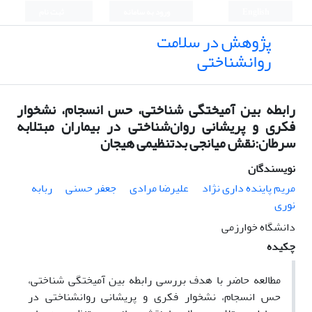
English
ورود به سامانه
ثبت نام
پژوهش در سلامت
روانشناختی
رابطه بین آمیختگی شناختی، حس انسجام، نشخوار
فکری و پریشانی روان‌شناختی در بیماران مبتلابه
سرطان:نقش میانجی بدتنظیمی هیجان
نویسندگان
مریم پاینده داری نژاد
علیرضا مرادی
جعفر حسنی
ربابه
نوری
دانشگاه خوارزمی
چکیده
مطالعه حاضر با هدف بررسی رابطه بین آمیختگی شناختی،
حس انسجام، نشخوار فکری و پریشانی روان­شناختی در