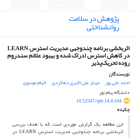
English
ورود به سامانه
ثبت نام
پژوهش در سلامت
روانشناختی
اثربخشی برنامه چندوجهی مدیریت استرس LEARN
در کاهش استرس ادراک شده و بهبود علائم سندروم
روده تحریک‌‌پذیر
نویسندگان
احمد علی پور
مهناز علی اکبری دهکردی
الهام موسوی
دانشگاه پیام نور
10.52547/rph.14.4.104
چکیده
این مطالعه یک گزارش موردی است که با هدف بررسی
اثربخشی برنامه چندوجهی مدیریت استرس
LEARN
در