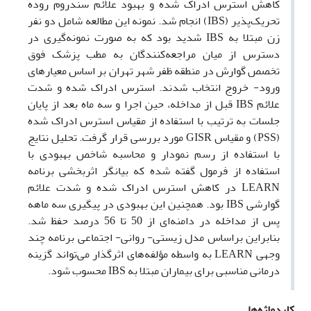
کاهش استرس ادراک شده و بهبود علائم سندروم روده
تحریک‌‌پذیر (
IBS
) انجام شد. نمونه این مطالعه شامل دو نفر
زن مبتلا به
IBS
شدید بود که به صورت نمونه‌‌گیری در
دسترس از میان مراجعه‌‌کنندگان به مطب پزشک فوق
تخصص گوارش در منطقه ظفر شهر تهران بر اساس معیارهای
ورود- خروج انتخاب شدند. استرس ادراک شده و شدت
علائم
IBS
قبل از مداخله، حین اجرا و سه ماه بعد از پایان
جلسات به ترتیب با استفاده از مقیاس استرس ادراک شده
(
PSS
) و مقیاس
GISR
مورد بررسی قرار گرفت. تحلیل نتایج
با استفاده از رسم نمودار و محاسبه شاخص بهبودی با
استفاده از فرمول
گفته شده که
بیانگر اثربخشی برنامه
LEARN
در کاهش استرس ادراک شده و شدت علائم
گوارشی
IBS
بود. همچنین این بهبودی در پیگیری سه ماهه
پس از مداخله در دامنه‌‌ای از 50 تا 56 درصد حفظ شد.
بنابراین براساس مدل زیستی- روانی- اجتماعی برنامه چند
وجهی
LEARN
به واسطه مؤلفه‌‌های اثرگذار می‌‌تواند گزینه
درمانی مناسبی برای بیماران مبتلا به
IBS
محسوب شود.
کلیدواژه‌ها