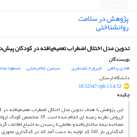
English
پژوهش در سلامت
روانشناختی
تدوین مدل اختلال اضطراب تعمیم‌یافته در کودکان پیش‌
نویسندگان
هادی پناهی
فیروزه غضنفری
سیمین غلامرضایی
مسعود صاد
دانشگاه لرستان
10.52547/rph.13.4.52
چکیده
این پژوهش با هدف تدوین مدل اختلال اضطراب تعمیم‌یافته در ک
ازروش نظریه زمینه ­ای انجام
مصاحبه نیمه ساختاریافته و تعاملی تا رسیدن به اشباع اطلاعات گردآ