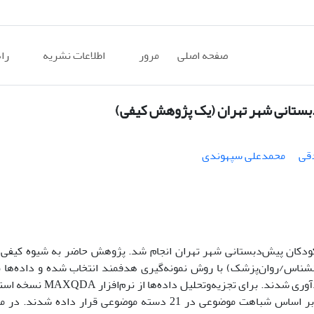
صفحه اصلی
مرور
اطلاعات نشریه
را
دبستانی شهر تهران (یک پژوهش کیفی)
قی
محمدعلی سپهوندی
ودکان پیش‌دبستانی شهر تهران انجام شد. پژوهش حاضر به شیوه کیفی و 
 شده است. 19 متخصص کودک (روان­شناس/روان‌پزشک) با روش نمونه‌گیری هدفمند انتخاب شده و داده‌ه
وری شدند. برای تجزیه‌وتحلیل داده‌ها از نرم‌افزار
MAXQDA
نسخه استف
کدگذاری باز 141 کد اولیه به دست آمد که در کدگذاری محوری بر اساس شباهت موضوعی در 21 دسته موضوعی ق