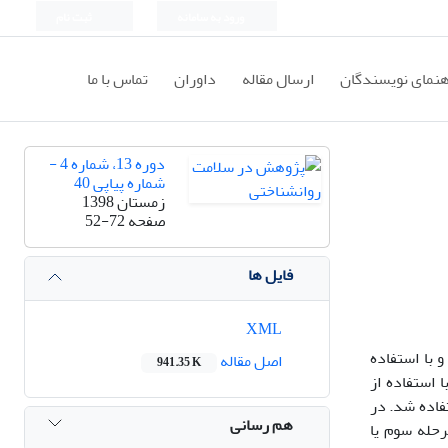
ورود به سامانه
ثبت نام
هنمای نویسندگان
ارسال مقاله
داوران
تماس با ما
دوره 13، شماره 4 -
شماره پیاپی 40
زمستان 1398
صفحه
52-72
فایل ها
XML
با استفاده
اصل مقاله
941.35 K
ا با استفاده از
اده شد.
در
هم رسانی
رار داده شدند. در مرحله سوم یا