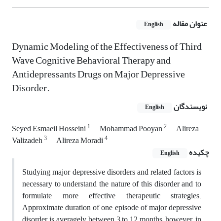
عنوان مقاله
English
Dynamic Modeling of the Effectiveness of Third
Wave Cognitive Behavioral Therapy and
Antidepressants Drugs on Major Depressive
Disorder.
نویسندگان
English
1
2
Seyed Esmaeil Hosseini
Mohammad Pooyan
Alireza
3
4
Valizadeh
Alireza Moradi
چکیده
English
Studying major depressive disorders and related factors is
necessary to understand the nature of this disorder and to
formulate more effective therapeutic strategies.
Approximate duration of one episode of major depressive
disorder is averagely between 3 to 12 months; however, in