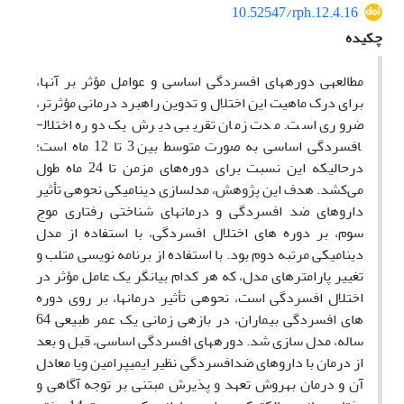
10.52547/rph.12.4.16
چکیده
مطالعه
ی دوره
های افسردگی اساسی و عوامل مؤثر بر آن
ها،
برای درک ماهیت این اختلال و تدوین راهبرد درمانی مؤثرتر،
ضروری است. مدت زمان تقریبی دیرش یک دوره اختلال­
افسردگی ­اساسی به صورت متوسط بین 3 تا 12 ماه است؛
درحالی­که این نسبت برای دوره‌های مزمن تا 24 ماه طول
می‌کشد. هدف این پژوهش، مدل
سازی دینامیکی نحوه
ی تأثیر
داروهای ضد افسردگی و درمان
های شناختی رفتاری موج
سوم، بر دوره‏ های اختلال افسردگی، با استفاده از مدل
دینامیکی مرتبه دوم بود. با استفاده از برنامه­ نویسی متلب و
تغییر پارامترهای مدل، که هر کدام بیانگر یک عامل مؤثر در
اختلال­ افسردگی است، نحوه
ی تأثیر درمان
ها، بر روی دوره
‏های ­افسردگی بیماران، در بازه
ی زمانی یک عمر طبیعی 64
ساله، مدل­ سازی شد. دوره
های افسردگی اساسی، قبل و بعد
از درمان با داروهای ضد­افسردگی نظیر ایمی­پرامین ویا معادل
آن و درمان به
روش تعهد و پذیرش مبتنی بر توجه ­آگاهی و