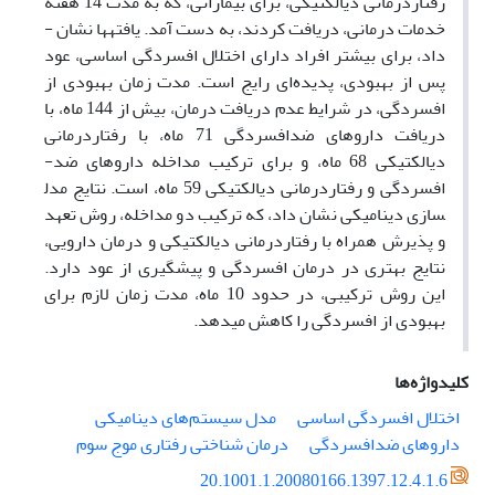
رفتار­درمانی­ دیالکتیکی، برای بیمارانی، که به مدت 14 هفته
خدمات درمانی، دریافت کردند، به دست آمد. یافته
ها نشان ­
داد، برای بیشتر افراد دارای اختلال­ افسردگی­ اساسی، عود
پس از بهبودی، پدیده‌ای رایج است. مدت زمان بهبودی از
افسردگی، در شرایط عدم دریافت درمان، بیش از 144 ماه، با
دریافت داروهای ضد­افسردگی 71 ماه، با رفتاردرمانی
دیالکتیکی 68 ماه، و برای ترکیب مداخله داروهای ضد­
افسردگی و رفتار­درمانی ­دیالکتیکی 59 ماه، است. نتایج مدل
سازی دینامیکی نشان ­داد، که ترکیب دو مداخله، روش تعهد
و پذیرش همراه با رفتار­درمانی­ دیالکتیکی و درمان دارویی،
نتایج بهتری در درمان افسردگی و پیشگیری از عود دارد.
این روش ترکیبی، در حدود 10 ماه، مدت زمان لازم برای
بهبودی از افسردگی را کاهش می­دهد.
کلیدواژه‌ها
اختلال افسردگی اساسی
مدل سیستم‌های دینامیکی
داروهای ضد‌افسردگی
درمان شناختی رفتاری موج سوم
20.1001.1.20080166.1397.12.4.1.6