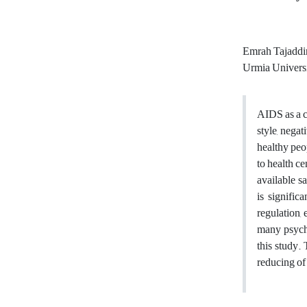
Emrah Tajaddi
Urmia Univers
AIDS as a c
style, negat
healthy peo
to health c
available s
is signific
regulation, 
many psycho
this study. 
reducing of