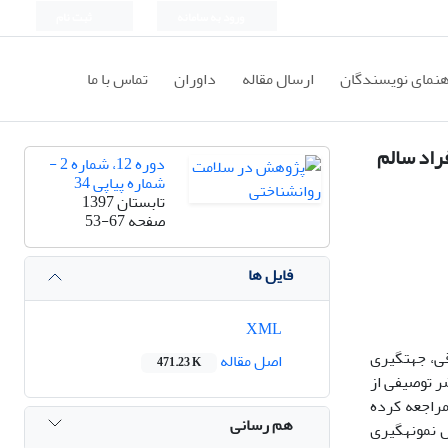
ورود به سامانه
ثبت نام
هنمای نویسندگان
ارسال مقاله
داوران
تماس با ما
راد سالم
دوره 12، شماره 2 -
شماره پیاپی 34
تابستان 1397
صفحه
53-67
فایل ها
XML
ی، جهت­گیری
اصل مقاله
471.23 K
ر توصیفی از
هداشت در شهر ارومیه مراجعه کرده
هم رسانی
 افراد سالم بودند که به روش نمونه­گیری