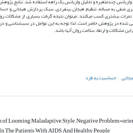
ل واریانس چندمتغیره و تحلیل واریانس یک راهه استفاده شد. نتایج پژوه
گیری منفی به مساله، تنظیم هیجان بین­فردی، سبک پردازش هیجانی
و
حساس
ها نمرات بیشتری کسب می­کنند. می­توان نتیجه گرفت بسیاری از مشکلات روا
ررسی شده در پژوهش حاضر است. لذا توجه به این عوامل در سبب­شناسی و د
این مشکلات و ارتقاء سلامت روان آنها باشد.
یجانی
حساسیت به طرد
of Looming Maladaptive Style, Negative Problem-orient
 In The Patients With AIDS And Healthy People