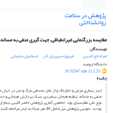
English
پژوهش در سلامت
روانشناختی
مقایسه بزرگنمایی غیرانطباقی، جهت گیری منفی به مساله، ت
نویسندگان
امراه تاج الدینی
فیروزه سپهریان آذر
اسماعیل سلیمانی
دانشگاه ارومیه
10.52547/rph.12.2.53
چکیده
ایدز بیماری مزمن و خطرناک و از علل عمده­ی مرگ و میر در جهان
منفی به مساله، تنظیم هیجان بین­فردی، سبک پردازش هیجانی و حسا
نوع علی مقایسه­ای بود.