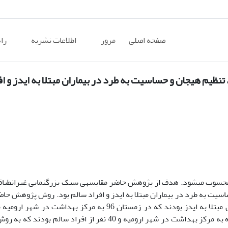
صفحه اصلی
مرور
اطلاعات نشریه
را
نظیم هیجان و حساسیت به طرد در بیماران مبتلا به ایدز و اف
 محسوب می­شود.
هدف از پژوهش حاضر مقایسه­ی سبک بزرگ­نمایی غیرانطباق
سیت به طرد در بیماران مبتلا به ایدز و افراد سالم بود. روش پژوهش حاض
جامعه­ی آماری پژوهش حاضر کلیه­ی بیماران مبتلا به ایدز بودند که در زمستان 96 به مرکز ب
بودند. نمونه­ی پژوهش­ نیز شامل 40 نفر مبتلا به ایدز مراجعه کننده به مرکز بهداشت در شهر ارومیه و 40 نفر از