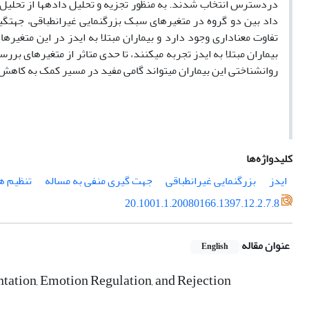
دردسترس انتخاب شدند. به منظور تجزیه و تحلیل داده­ها از تحلی
داد بین دو گروه در متغیرهای سبک بزرگ­نمایی غیرانطباقی، جهت­
تفاوت معناداری وجود دارد و بیماران مبتلا به ایدز در این متغیر
بیماران مبتلا به
ایدز
تجربه می­کنند، تا حدی متاثر از متغیرهای ب
روان­شناختی این بیماران می­تواند گامی مفید در مسیر کمک به کاهش 
کلیدواژه‌ها
ایدز
بزرگنمایی غیرانطباقی
جهت گیری منفی به مساله
تنظیم ه
20.1001.1.20080166.1397.12.2.7.8
عنوان مقاله
English
ation, Emotion Regulation, and Rejection