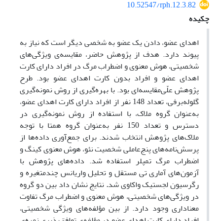
10.52547/rph.12.3.82
چکیده
اهدای عضو، دادن یک عضو به شخصی دیگر است که نیاز به
پیوند دارد
.
هدف از پژوهش حاضر، مقایسه‌ی ویژگی‌های
شخصیتی، هوش معنوی و اضطراب مرگ در افراد دارای کارت
اهدای عضو و افراد بدون کارت اهدای عضو بود. طرح
پژوهش علّی‌مقایسه‌ای بود. با بهره‌گیری از روش نمونه‌گیری
گلوله‌برفی، تعداد 148 نفر از افراد دارای کارت اهدای عضو،
به‌عنوان گروه ملاک، با استفاده از روش نمونه‌گیری در
دسترس و تعداد 150 نفر به‌عنوان گروه همتا با توجه
ملاک‌های پژوهش انتخاب شدند. برای جمع‌آوری داده‌ها از
پرسش‌نامه‌های پنج‌عاملی شخصیت نئو
،
هوش معنوی کینگ و
اضطراب مرگ تمپلر استفاده شد. داده‌های پژوهش با
آزمون‌های آماری
تی
مستقل و تحلیل واریانس چندمتغیره و
رگرسیون لجستیک واکاوی شد
.
نتایج نشان داد بین دو گروه
در ویژگی‌های شخصیتی، هوش معنوی و اضطراب مرگ تفاوت
معناداری وجود دارد. از بین مؤلفه‌های ویژگی شخصیتی،
افراد دارای کارت اهدای عضو در مؤلفه‌ی توافق‌پذیری نمره‌ی