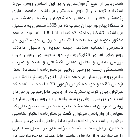
هنجاریابی از نوع آزمون‌سازی و بر این اساس روش مورد
استفاده توصیفی از نوع پیمایشی می‌باشد. جامعه آماری
پژوهش حاضر را تمامی دانشجویان رشته روانشناسی
دانشگاه پیام نور تهران جنوب که در 1395 مشغول به تحصیل
می‌باشند، تشکیل دادند که تعداد آنها 1100 نفر بود. جامعه
مذکور نمونه ای به تعداد 220 نفر به روش نمونه گیری در
دسترس انتخاب شدند. جهت تجزیه و تحلیل داده‌ها
روش‌های آماری آلفای‌کرونباخ، دو نیم‌سازی آزمون جهت
بررسی پایایی و تحلیل عاملی اکتشافی و تایید و ضریب
همبستگی جهت بررسی روایی پرسش‌نامه استفاده شد.
نتایج پژوهش نشان می‌دهد مقدار آلفای کرونباخ 0/85 و باز
آزمایی 0/85 و دونیمه کردن آزمون 75 /0 به‌دست‌آمده که
می‌توان بیان کرد پرسش‌نامه از پایایی قابل‌قبولی برخوردار
است. در بررسی روایی پرسش‌نامه از دو روش روایی سازه و
روایی همزمان استفاده شد. با توجه به درصد تبیین بالای که
مقیاس از واریانس می‌توان گفت پرسش‌نامه اعتبار مناسبی
برخوردار است. در ادامه نتایج تحلیل عاملی تأییدی نیز نشان
داد این عوامل به‌دست‌آمده با مؤلفه‌های خود مدل معناداری
را می‌سازند و از بار‌های عاملی قابل‌قبولی برخوردارند. در