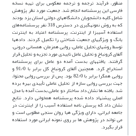
منظور، فرآیند ترجمه و ترجمه معکوس برای تهیه نسخه
فارسی این پرسشنامه انجام شد. جمعیت مورد نظر پژوهش
شامل کلیه دانشجویان دانشگاه­های دولتی استان یزد بودند
که به روش نمونه­گیری در دسترس 318 نفر پرسشنامه‌های
استفاده آسیب­زا از اینترنت، پرسش­نامه اعتیاد به اینترنت
یانگ و ویژگی­های جمعیت شناختی را تکمیل کردند. داده­ها
توسط روش­های تحلیل عاملی، روایی همزمان، همسانی درونی،
آلفای کرونباخ و تحلیل عامل تاییدی مورد تجزیه و تحلیل قرار
گرفتند. یافته­های بدست آمده دو عامل برای پرسش­نامه
استخراج کرد. همچنین آلفای کرونباخ کل برابر با 91/0 و
روایی همگرا برابر با 82/0 بود. پس از بررسی روایی محتوا،
جهت بررسی روایی سازه از تحلیل عاملی تأییدی بهره برده
شد. یافته ها نشان داد ساختار دو عاملی بدست آمده با مدل
اصلی پیشنهاد داده شده پرسشنامه همخوانی دارد. نتایج
نشان داد که پرسش نامه استفاده آسیب زا از اینترنت در
جامعه ایرانی، دارای ویژگی هیا روان سنجی مطلوبی است و
می تواند در پژوهش ها بر روی نمونه ایرانی مورد استفاده
قرار بگیرد.