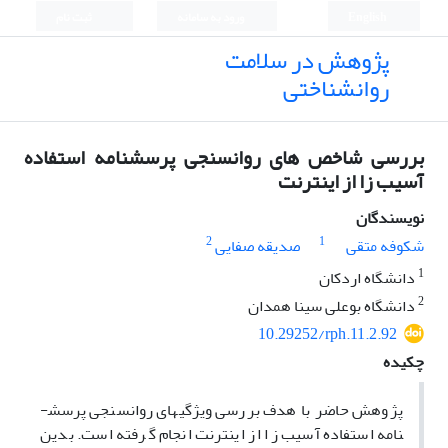
English
ورود به سامانه
ثبت نام
پژوهش در سلامت
روانشناختی
بررسی شاخص های روانسنجی پرسشنامه استفاده
آسیب زا از اینترنت
نویسندگان
2
1
شکوفه متقی
صدیقه صفایی
1
دانشگاه اردکان
2
دانشگاه بوعلی سینا همدان
10.29252/rph.11.2.92
چکیده
پژوهش حاضر با هدف بررسی ویژگی­های روان­سنجی پرسش­
نامه استفاده آسیب زا از اینترنت انجام گرفته است. بدین