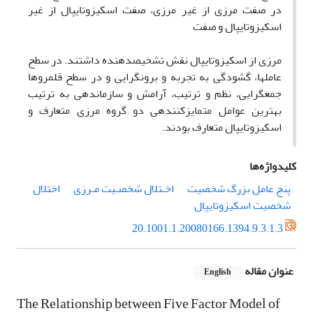
در صفت مرزی از غیر مرزی، صفت اسکیزوتایپال از غیر
اسکیزوتایپال و صفت
مرزی از اسکیزوتایپال نقش تشخیصدهنده داشتند. در سطح
عاملها، گشودگی به تجربه و برونگرایی و در سطح قلمروها
جمعگرایی، نظم و ترتیب، آرامش و سازماندهی به ترتیب
بهترین عوامل متمایزکنندهی دو گروه مرزی متعارف و
اسکیزوتایپال متعارف بودند.
کلیدواژه‌ها
پنج عامل بزرگ شخصیت
اخـتلال شخصـیت مـرزی
اختلال
شخصیت اسکیزوتایپال
20.1001.1.20080166.1394.9.3.1.3
عنوان مقاله
English
The Relationship between Five Factor Model of