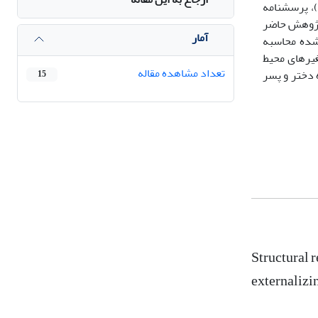
پسر) که با استفاده از روش نمونه‌گیری خوشه‌ای چند مرحله‌ای انتخاب شدند، تشکیل می‌دهد. نوجوانان با تکمیل مقیاس محیط خانواده (FES)، پرسشنامه
خودسنجی نوجوان (YSR) از فرم‌های سن مدرسه مبتنی بر تجربه آخنباخ (ASEBA)، در پژوهش حاضر
آمار
ی گردآوری شده محاسبه
غیرهای محیط
تعداد مشاهده مقاله
ه دختر و پسر
15
Structural 
externalizi