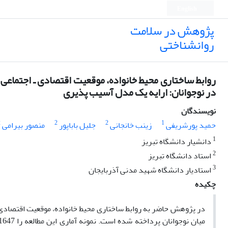
English
پژوهش در سلامت
روانشناختی
روابط ساختاری محیط خانواده، موقعیت اقتصادی ـ اجتماعی
در نوجوانان: ارایه یک مدل آسیب پذیری
نویسندگان
2
2
2
1
حمید پورشریفی
زینب خانجانی
جلیل باباپور
منصور بیرامی
1
دانشیار دانشگاه تبریز
2
استاد دانشگاه تبریز
3
استادیار دانشگاه شهید مدنی آذربایجان
چکیده
در پژوهش حاضر به روابط ساختاری محیط خانواده، موقعیت اقتصادی 