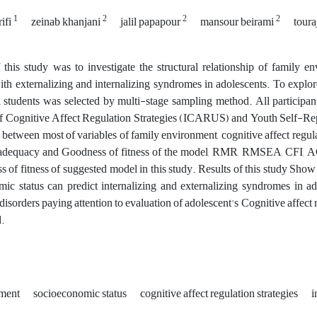
1
2
2
2
ifi
zeinab khanjani
jalil papapour
mansour beirami
tour
this study was to investigate the structural relationship of family e
with externalizing and internalizing syndromes in adolescents. To explor
 students was selected by multi-stage sampling method. All participa
of Cognitive Affect Regulation Strategies (ICARUS) and Youth Self-
s between most of variables of family environment, cognitive affect regul
 adequacy and Goodness of fitness of the model, RMR, RMSEA, CFI, AG
s of fitness of suggested model in this study. Results of this study Show 
ic status can predict internalizing and externalizing syndromes in ad
disorders paying attention to evaluation of adolescent's Cognitive affect
.
nment
socioeconomic status
cognitive affect regulation strategies
i