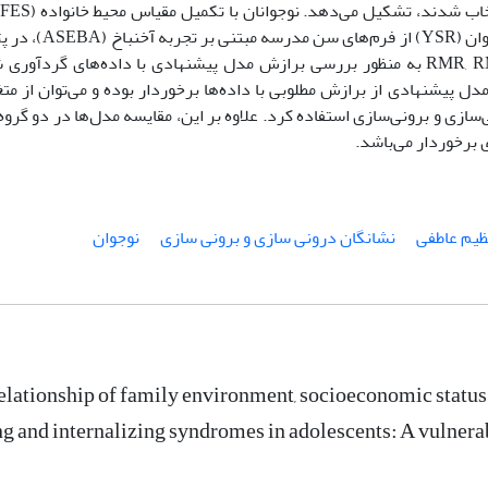
راهبردهای شناختی تنظیم عاطفی (ICARUS) و فرم 
شرکت نمودند. شاخص های RMR, RMSEA, CFI, AGFI, GFI, X2, X2/df به منظور بررسی برازش مدل پیشنهادی با داده‌ها
دل پیشنهادی از برازش مطلوبی با داده‌ها برخوردار بوده و می‌توان از مت
سازی و برونی‌سازی استفاده کرد. علاوه بر این، مقایسه مدل‌ها در دو گرو
 برخوردار می‌باشد.
ظیم عاطفی
نشانگان درونی سازی و برونی سازی
نوجوان
relationship of family environment, socioeconomic status 
ng and internalizing syndromes in adolescents: A vulnera