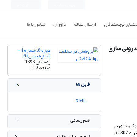
ورود به سامانه
ثبت نام
هنمای نویسندگان
ارسال مقاله
داوران
تماس با ما
 درونی سازی
دوره 8، شماره 4 -
شماره پیاپی 20
زمستان 1393
صفحه
1-2
فایل ها
XML
هم رسانی
ونی‌سازی در
میان نوجوانان پرداخته شده است. نمونه آماری این مطالعه را 1647 نفر نوجوان شاغل به تحصیل 18-15 ساله شــهرستان تبریز (840 نفر دختر و 807 نفر
ارجاع به این مقاله