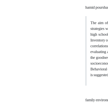
hamid pourshar
The aim of 
strategies 
high school
Inventory 
correlation
evaluating
the goodnes
socioeconom
Behavioral 
is suggested
family enviro