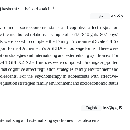
2
3
aj hashemi
behzad shalchi
چکیده
English
nvironment, socioeconomic status and cognitive affect regulation
e the mentioned relations, a sample of 1647 (840 girls, 807 boys)
nts were asked to complete the Family Environment Scale (FES),
Report form of Achenbach's ASEBA school-age forms. There were
ation strategies and internalizing and externalizing syndromes. For
FI, GFI, X2, X2/df, indices were computed. Findings supported
that cognitive affect regulation strategies, family environment and
olescents. For the Psychotherapy in adolescents with affective-
 regulation strategies, family environment and socioeconomic status
کلیدواژه‌ها
English
nternalizing and externalizing syndromes
adolescents