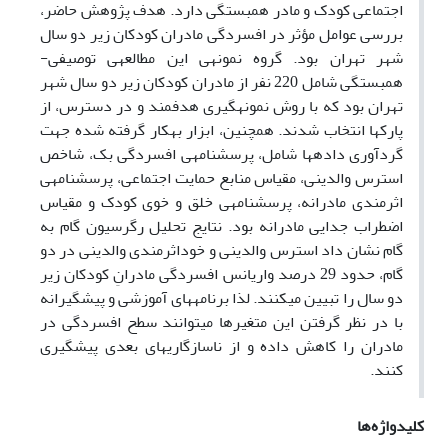
اجتماعی کودک و مادر همبستگی دارد. هدف پژوهش حاضر،
بررسی عوامل مؤثر در افسردگی مادران کودکان زیر دو سال
شهر تهران بود. گروه نمونه­ی این مطالعه­ی توصیفی-
همبستگی شامل 220 نفر از مادران کودکان زیر دو سال شهر
تهران بود که با روش نمونه­گیری هدفمند و در دسترس، از
پارک­ها انتخاب شدند. همچنین، ابزار به­کار گرفته شده جهت
گردآوری داده­ها شامل، پرسشنامه­ی افسردگی بک، شاخص
استرس والدینی، مقیاس منابع حمایت اجتماعی، پرسشنامه­ی
اثرمندی مادرانه، پرسشنامه­ی خلق و خوی کودک و مقیاس
اضطراب جدایی مادرانه بود. نتایج تحلیل رگرسیون گام به
گام نشان داد استرس والدینی و خوداثرمندی والدینی در دو
گام، حدود 29 درصد واریانس افسردگی مادرانِ کودکان زیر
دو سال را تبیین می­کنند. لذا برنامه­های آموزشی و پیشگیرانه
با در نظر گرفتن این متغیرها می­توانند سطح افسردگی در
مادران را کاهش داده و از ناسازگاری­های بعدی پیشگیری
کنند.
کلیدواژه‌ها