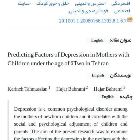
افسردگی
استرس والدینی
خلق و خوی کودک
حمایت
اجتماعی
خوداثرمندی والدینی‎.‎
20.1001.1.20080166.1393.8.1.6.7
عنوان مقاله
English
Predicting Factors of Depression in Mothers with
Children under the age of âTwo in Tehran
نویسندگان
English
1
2
3
Karineh Tahmassian
Hajar Bahrami
Hajar Bahrami
چکیده
English
Depression is a common psychological disorder among
the mothers of newborn children and it correlates with the
social and psychological adjustment of children and
parents. The aim of the present research was to examine
the factors affecting the depression in the mothers with the