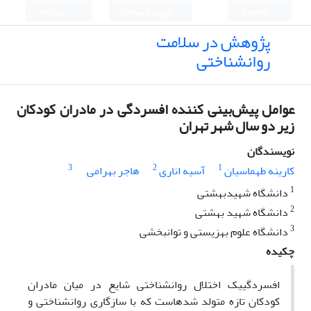
English
ورود به سامانه
ثبت نام
پژوهش در سلامت
روانشناختی
عوامل پیش‌بینی کننده افسردگی در مادران کودکان
زیر دو سال شهر تهران
نویسندگان
3
2
1
کارینه طهماسیان
آسیه اناری
هاجر بهرامی
1
دانشگاه شهیدبهشتی
2
دانشگاه شهید بهشتی
3
دانشگاه علوم بهزیستی و توانبخشی
چکیده
افسردگی­یک اختلال روان­شناختی شایع در میان مادران
کودکان تازه متولد شده­است که با سازگاری روان­شناختی و