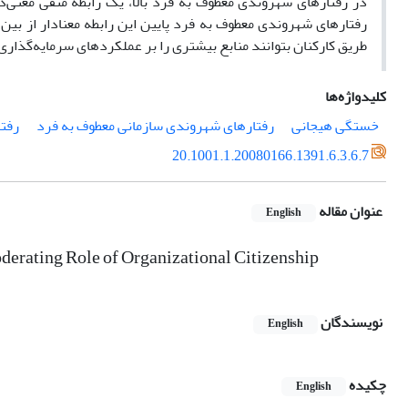
در رفتار‌های شهروندی معطوف به فرد بالا، یک رابطه منفی معنی
رفتار‌های شهروندی معطوف به فرد پایین این رابطه معنا‌دار از بین 
طریق کارکنان بتوانند منابع بیشتری را بر عملکرد‌های سرمایه‌گذاری
کلیدواژه‌ها
خستگی هیجانی
رفتار‌های شهروندی سازمانی معطوف به فرد
رفتا
20.1001.1.20080166.1391.6.3.6.7
عنوان مقاله
English
erating Role of Organizational Citizenship
نویسندگان
English
چکیده
English