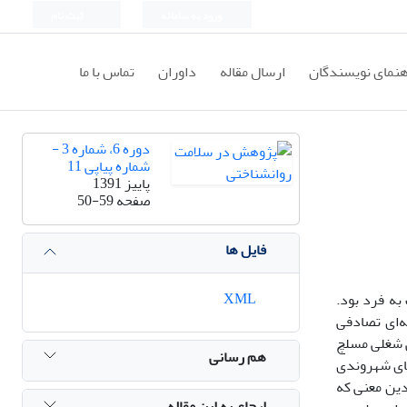
ورود به سامانه
ثبت نام
هنمای نویسندگان
ارسال مقاله
داوران
تماس با ما
دوره 6، شماره 3 -
شماره پیاپی 11
پاییز 1391
صفحه
50-59
فایل ها
XML
ه فرد بود.
ن به شیوه نمونه‌گیری طبقه‌ای تصادفی
 و همکاران (1990) و پرسشنامه فرسودگی شغلی مسلچ
هم رسانی
‌های شهروندی
دین معنی که
ارجاع به این مقاله