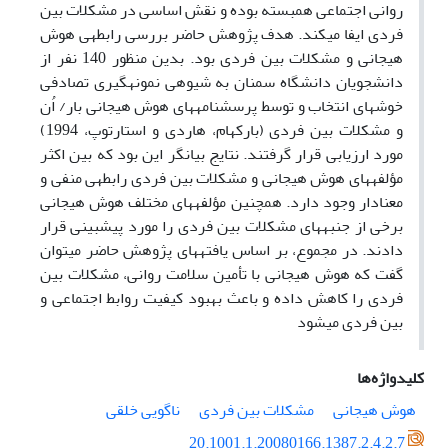
روانی اجتماعی همبسته بوده و نقش اساسی در مشکلات بین
فردی ایفا می­کند. هدف پژوهش حاضر بررسی رابطه­ی هوش
هیجانی و مشکلات بین فردی بود. بدین منظور 140 نفر از
دانشجویان دانشگاه سمنان به شیوه­ی نمونه­گیری تصادفی
خوشه­ای انتخاب و توسط پرسشنامه­های هوش هیجانی بار/ اُن
و مشکلات بین فردی (بارکهام، هاردی و استارتوپ، 1994)
مورد ارزیابی قرار گرفتند. نتایج بیانگر این بود که بین اکثر
مؤلفه­های هوش هیجانی و مشکلات بین فردی رابطه­ی منفی و
معنادار وجود دارد. همچنین مؤلفه­های مختلف هوش هیجانی
برخی از جنبه­های مشکلات بین فردی را مورد پیش­بینی قرار
دادند. در مجموع، بر اساس یافته­های پژوهش حاضر می­توان
گفت که هوش هیجانی با تأمین سلامت روانی، مشکلات بین
فردی را کاهش داده و باعث بهبود کیفیت روابط اجتماعی و
بین فردی می­شود
کلیدواژه‌ها
هوش هیجانی
مشکلات بین فردی
ناگویی خلقی
20.1001.1.20080166.1387.2.4.2.7