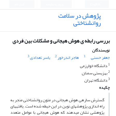
English
ورود به سامانه
ثبت نام
پژوهش در سلامت
روانشناختی
بررسی رابطه ی هوش هیجانی و مشکلات بین فردی
نویسندگان
3
2
1
جعفر حسنی
هاجر اندرخور
یاسر تعدادی
1
دانشگاه خوارزمی
2
بهزیستی سمنان
3
دانشگاه تهران
چکیده
گسترش سازه­ی هوش هیجانی در متون روان­شناختی منجر به
راه اندازی پژوهش­های نوین در این حیطه شده است. یافته­های
پژوهشی نشان می­دهند که هوش هیجانی با عوامل متعدد