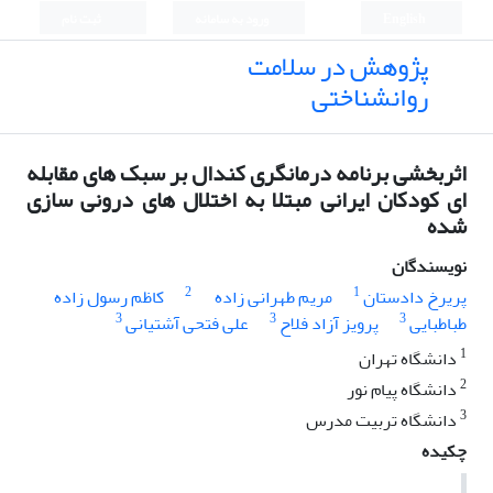
English
ورود به سامانه
ثبت نام
پژوهش در سلامت
روانشناختی
اثربخشی برنامه درمانگری کندال بر سبک های مقابله
ای کودکان ایرانی مبتلا به اختلال های درونی سازی
شده
نویسندگان
2
1
پریرخ دادستان
مریم طهرانی زاده
کاظم رسول زاده
3
3
3
طباطبایی
پرویز آزاد فلاح
علی فتحی آشتیانی
1
دانشگاه تهران
2
دانشگاه پیام نور
3
دانشگاه تربیت مدرس
چکیده