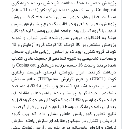
پژوهش حاضر با هدف مطالعه اثربخشی برنامه درمانگری
Coping cat بر سبک های مقابله ای کودکان( 9 تا 11 ساله)
مبتلا به اختلال های درونی سازی شده انجام گرفت. روش
پژوهش، تجربی واقعی و در قالب یک طرح پیش آزمون – پس
آزمون با گروه کنترل بود. جامعه آماری پژوهش کلیه کودکان
مبتلا به اختلالهای درونی سازی شده شهر تهران و نمونه
پژوهش مشتمل بر 80 کودک (40کودک گروه آزمایش و 40
کودک گروه کنترل) بود که بر اساس ارزیابی مادران، معلمان
و مصاحبه تشخیصی به شیوه تصادفی از جمعیت عادی انتخاب
شده بودند و مدت 16 جلسه برنامه درمانگری Coping cat را
دریافت کردند. ابزار پژوهش فرمهای فهرست رفتاری
کودک(CBCL) و فرم گزارش معلم(TRF) نظام سنجش
مبتنی بر تجربه آشنباخ( آشنباخ و رسکورلا،2001)، مصاحبه
تشخیصی درمانگر و پرسش نامه راهبردهای مقابله ای
فرایدنبرگ و لویس(1992) بود که کودکان هر دو گروه قبل و
بعد از برنامه درمانگری توسط آنها مورد ارزیابی قرار گرفتند.
نتایج تحلیل کوواریانس عاملی نشان داد که بین گروه
آزمایش و کنترل در سبکهای مقابله ای سازش یافته، سازش
نایافته و انزوای مایوسانه در مرحله پس آزمون تفاوت معنی