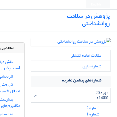
English
پژوهش در سلامت
روانشناختی
مقالات پر ب
مقالات آماده انتشار
نقش میان
شماره جاری
آسیب‌پذیر و
اثربخشی 
شماره‌های پیشین نشریه
اثربخشی 
اختلال افسر
دوره 20
(1405)
پیش‌بینی
مکانیزم‌های 
شماره 2
مقایسه و
شماره 1