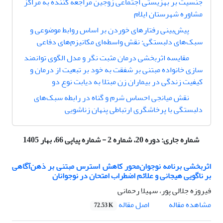
جنسیت بر بهزیستی اجتماعی زوجین مراجعه کننده به مراکز
مشاوره شهرستان ایلام
پیش‌بینی رفتارهای خوردن بر اساس روابط موضوعی و
سبک‌های دلبستگی: نقش ‌واسطه‌ای مکانیزم‌های دفاعی
مقایسه اثربخشی درمان مثبت نگر و مدل الگوی توانمند
سازی خانواده مبتنی بر شفقت به خود بر تبعیت از درمان و
کیفیت زندگی در بیماران زن مبتلا به دیابت نوع دو
نقش میانجی احساس شرم و گناه در رابطه سبک‌های
دلبستگی با پرخاشگری ارتباطی پنهان زناشویی
شماره جاری:
دوره 20، شماره 2 - شماره پیاپی 66، بهار 1405
اثربخشی برنامه نوجوان‌محور کاهش استرس مبتنی بر ذهن‌آگاهی
بر ناگویی هیجانی و علائم اضطراب امتحان در نوجوانان
فیروزه جلالی پور، سهیلا رحمانی
اصل مقاله
مشاهده مقاله
72.53 K