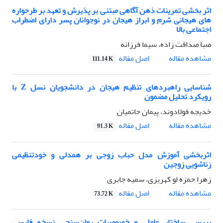
اثر بخشی تمرینات ذهن آگاهی مبتنی بر پذیرش و تعهد بر طرحواره
های هیجانی شرم و ابراز هیجان در نوجوانان پسر دارای اضطراب
اجتماعی بالا
صبا صداقت زاده، سیما فرزانه
اصل مقاله
مشاهده مقاله
111.14 K
شناسایی راهبردهای تنظیم هیجان در دانشجویان نسل Z با
رویکرد تحلیل مضمون
خدیجه فولادوند، پیمان حاتمیان
اصل مقاله
مشاهده مقاله
91.3 K
اثربخشی آموزش مدل حباب زوجی بر همدلی و خودتنظیمی
زناشویی زوجین
زهرا حمزه لو کهریزی، سمیه جابری
اصل مقاله
مشاهده مقاله
73.72 K
بررسی ساختار عاملی و خصوصیات روان‌سنجی نسخه فارسی