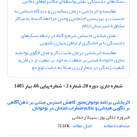
سبک‌های دلبستگی: نقش ‌واسطه‌ای مکانیزم‌های دفاعی
مقایسه و اثربخشی درمان پسامدرن و دیدگاه حساس به
جنسیت بر بهزیستی اجتماعی زوجین مراجعه کننده به مراکز
مشاوره شهرستان ایلام
نقش میانجی احساس شرم و گناه در رابطه سبک‌های
دلبستگی با پرخاشگری ارتباطی پنهان زناشویی
مقایسه اثربخشی درمان مثبت نگر و مدل الگوی توانمند
سازی خانواده مبتنی بر شفقت به خود بر تبعیت از درمان و
کیفیت زندگی در بیماران زن مبتلا به دیابت نوع دو
شماره جاری:
دوره 20، شماره 2 - شماره پیاپی 66، بهار 1405
اثربخشی برنامه نوجوان‌محور کاهش استرس مبتنی بر ذهن‌آگاهی
بر ناگویی هیجانی و علائم اضطراب امتحان در نوجوانان
فیروزه جلالی پور، سهیلا رحمانی
اصل مقاله
مشاهده مقاله
72.53 K