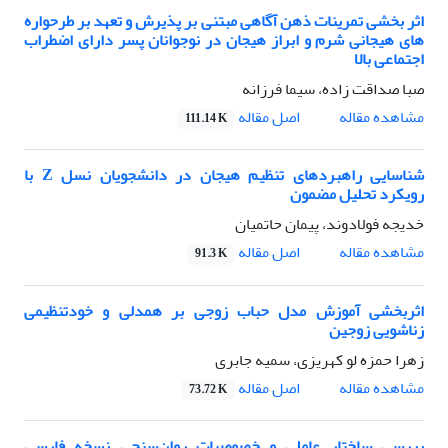
اثر بخشی تمرینات ذهن آگاهی مبتنی بر پذیرش و تعهد بر طرحواره
های هیجانی شرم و ابراز هیجان در نوجوانان پسر دارای اضطراب
اجتماعی بالا
صبا صداقت زاده، سیما فرزانه
اصل مقاله
مشاهده مقاله
111.14 K
شناسایی راهبردهای تنظیم هیجان در دانشجویان نسل Z با
رویکرد تحلیل مضمون
خدیجه فولادوند، پیمان حاتمیان
اصل مقاله
مشاهده مقاله
91.3 K
اثربخشی آموزش مدل حباب زوجی بر همدلی و خودتنظیمی
زناشویی زوجین
زهرا حمزه لو کهریزی، سمیه جابری
اصل مقاله
مشاهده مقاله
73.72 K
بررسی ساختار عاملی و خصوصیات روان‌سنجی نسخه فارسی