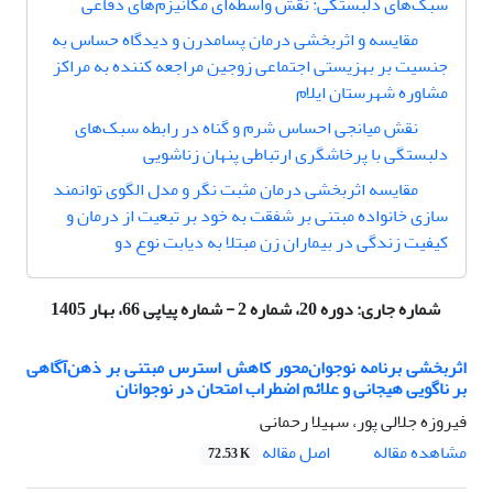
سبک‌های دلبستگی: نقش ‌واسطه‌ای مکانیزم‌های دفاعی
مقایسه و اثربخشی درمان پسامدرن و دیدگاه حساس به
جنسیت بر بهزیستی اجتماعی زوجین مراجعه کننده به مراکز
مشاوره شهرستان ایلام
نقش میانجی احساس شرم و گناه در رابطه سبک‌های
دلبستگی با پرخاشگری ارتباطی پنهان زناشویی
مقایسه اثربخشی درمان مثبت نگر و مدل الگوی توانمند
سازی خانواده مبتنی بر شفقت به خود بر تبعیت از درمان و
کیفیت زندگی در بیماران زن مبتلا به دیابت نوع دو
شماره جاری:
دوره 20، شماره 2 - شماره پیاپی 66، بهار 1405
اثربخشی برنامه نوجوان‌محور کاهش استرس مبتنی بر ذهن‌آگاهی
بر ناگویی هیجانی و علائم اضطراب امتحان در نوجوانان
فیروزه جلالی پور، سهیلا رحمانی
اصل مقاله
مشاهده مقاله
72.53 K