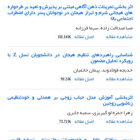
اثر بخشی تمرینات ذهن آگاهی مبتنی بر پذیرش و تعهد بر طرحواره
های هیجانی شرم و ابراز هیجان در نوجوانان پسر دارای اضطراب
اجتماعی بالا
صبا صداقت زاده، سیما فرزانه
اصل مقاله
مشاهده مقاله
111.14 K
شناسایی راهبردهای تنظیم هیجان در دانشجویان نسل Z با
رویکرد تحلیل مضمون
خدیجه فولادوند، پیمان حاتمیان
اصل مقاله
مشاهده مقاله
91.3 K
اثربخشی آموزش مدل حباب زوجی بر همدلی و خودتنظیمی
زناشویی زوجین
زهرا حمزه لو کهریزی، سمیه جابری
اصل مقاله
مشاهده مقاله
73.72 K
بررسی ساختار عاملی و خصوصیات روان‌سنجی نسخه فارسی