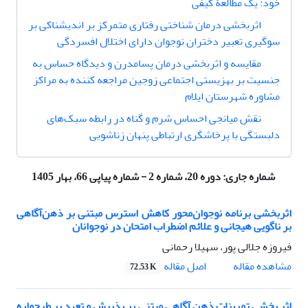
خود: یک مطالعۀ کیفی
اثربخشی درمان شناختی رفتاری متمرکز بر اندیشناکی بر
سوگیری تعبیر دختران نوجوان دارای اختلال افسردگی
مقایسه و اثربخشی درمان پسامدرن و دیدگاه حساس به
جنسیت بر بهزیستی اجتماعی زوجین مراجعه کننده به مراکز
مشاوره شهرستان ایلام
نقش میانجی احساس شرم و گناه در رابطه سبک‌های
دلبستگی با پرخاشگری ارتباطی پنهان زناشویی
شماره جاری:
دوره 20، شماره 2 - شماره پیاپی 66، بهار 1405
اثربخشی برنامه نوجوان‌محور کاهش استرس مبتنی بر ذهن‌آگاهی
بر ناگویی هیجانی و علائم اضطراب امتحان در نوجوانان
فیروزه جلالی پور، سهیلا رحمانی
اصل مقاله
مشاهده مقاله
72.53 K
اثر بخشی تمرینات ذهن آگاهی مبتنی بر پذیرش و تعهد بر طرحواره