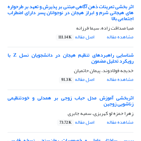
اثر بخشی تمرینات ذهن آگاهی مبتنی بر پذیرش و تعهد بر طرحواره
های هیجانی شرم و ابراز هیجان در نوجوانان پسر دارای اضطراب
اجتماعی بالا
صبا صداقت زاده، سیما فرزانه
اصل مقاله
مشاهده مقاله
111.14 K
شناسایی راهبردهای تنظیم هیجان در دانشجویان نسل Z با
رویکرد تحلیل مضمون
خدیجه فولادوند، پیمان حاتمیان
اصل مقاله
مشاهده مقاله
91.3 K
اثربخشی آموزش مدل حباب زوجی بر همدلی و خودتنظیمی
زناشویی زوجین
زهرا حمزه لو کهریزی، سمیه جابری
اصل مقاله
مشاهده مقاله
73.72 K
بررسی ساختار عاملی و خصوصیات روان‌سنجی نسخه فارسی