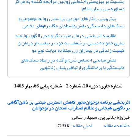
جنسیت بر بهزیستی اجتماعی زوجین مراجعه کننده به مراکز
مشاوره شهرستان ایلام
پیش‌بینی رفتارهای خوردن بر اساس روابط موضوعی و
سبک‌های دلبستگی: نقش ‌واسطه‌ای مکانیزم‌های دفاعی
مقایسه اثربخشی درمان مثبت نگر و مدل الگوی توانمند
سازی خانواده مبتنی بر شفقت به خود بر تبعیت از درمان و
کیفیت زندگی در بیماران زن مبتلا به دیابت نوع دو
نقش میانجی احساس شرم و گناه در رابطه سبک‌های
دلبستگی با پرخاشگری ارتباطی پنهان زناشویی
شماره جاری:
دوره 20، شماره 2 - شماره پیاپی 66، بهار 1405
اثربخشی برنامه نوجوان‌محور کاهش استرس مبتنی بر ذهن‌آگاهی
بر ناگویی هیجانی و علائم اضطراب امتحان در نوجوانان
فیروزه جلالی پور، سهیلا رحمانی
اصل مقاله
مشاهده مقاله
72.53 K