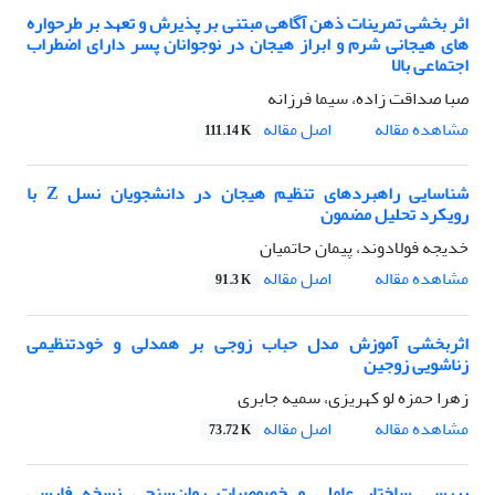
اثر بخشی تمرینات ذهن آگاهی مبتنی بر پذیرش و تعهد بر طرحواره
های هیجانی شرم و ابراز هیجان در نوجوانان پسر دارای اضطراب
اجتماعی بالا
صبا صداقت زاده، سیما فرزانه
اصل مقاله
مشاهده مقاله
111.14 K
شناسایی راهبردهای تنظیم هیجان در دانشجویان نسل Z با
رویکرد تحلیل مضمون
خدیجه فولادوند، پیمان حاتمیان
اصل مقاله
مشاهده مقاله
91.3 K
اثربخشی آموزش مدل حباب زوجی بر همدلی و خودتنظیمی
زناشویی زوجین
زهرا حمزه لو کهریزی، سمیه جابری
اصل مقاله
مشاهده مقاله
73.72 K
بررسی ساختار عاملی و خصوصیات روان‌سنجی نسخه فارسی