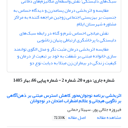
سبک‌های دلبستگی: نقش ‌واسطه‌ای مکانیزم‌های دفاعی
مقایسه و اثربخشی درمان پسامدرن و دیدگاه حساس به
جنسیت بر بهزیستی اجتماعی زوجین مراجعه کننده به مراکز
مشاوره شهرستان ایلام
نقش میانجی احساس شرم و گناه در رابطه سبک‌های
دلبستگی با پرخاشگری ارتباطی پنهان زناشویی
مقایسه اثربخشی درمان مثبت نگر و مدل الگوی توانمند
سازی خانواده مبتنی بر شفقت به خود بر تبعیت از درمان و
کیفیت زندگی در بیماران زن مبتلا به دیابت نوع دو
شماره جاری:
دوره 20، شماره 2 - شماره پیاپی 66، بهار 1405
اثربخشی برنامه نوجوان‌محور کاهش استرس مبتنی بر ذهن‌آگاهی
بر ناگویی هیجانی و علائم اضطراب امتحان در نوجوانان
فیروزه جلالی پور، سهیلا رحمانی
اصل مقاله
مشاهده مقاله
72.53 K