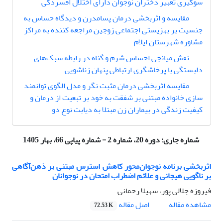
سوگیری تعبیر دختران نوجوان دارای اختلال افسردگی
مقایسه و اثربخشی درمان پسامدرن و دیدگاه حساس به
جنسیت بر بهزیستی اجتماعی زوجین مراجعه کننده به مراکز
مشاوره شهرستان ایلام
نقش میانجی احساس شرم و گناه در رابطه سبک‌های
دلبستگی با پرخاشگری ارتباطی پنهان زناشویی
مقایسه اثربخشی درمان مثبت نگر و مدل الگوی توانمند
سازی خانواده مبتنی بر شفقت به خود بر تبعیت از درمان و
کیفیت زندگی در بیماران زن مبتلا به دیابت نوع دو
شماره جاری:
دوره 20، شماره 2 - شماره پیاپی 66، بهار 1405
اثربخشی برنامه نوجوان‌محور کاهش استرس مبتنی بر ذهن‌آگاهی
بر ناگویی هیجانی و علائم اضطراب امتحان در نوجوانان
فیروزه جلالی پور، سهیلا رحمانی
اصل مقاله
مشاهده مقاله
72.53 K