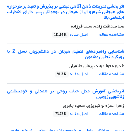
اثر بخشی تمرینات ذهن آگاهی مبتنی بر پذیرش و تعهد بر طرحواره
های هیجانی شرم و ابراز هیجان در نوجوانان پسر دارای اضطراب
اجتماعی بالا
صبا صداقت زاده، سیما فرزانه
اصل مقاله
مشاهده مقاله
111.14 K
شناسایی راهبردهای تنظیم هیجان در دانشجویان نسل Z با
رویکرد تحلیل مضمون
خدیجه فولادوند، پیمان حاتمیان
اصل مقاله
مشاهده مقاله
91.3 K
اثربخشی آموزش مدل حباب زوجی بر همدلی و خودتنظیمی
زناشویی زوجین
زهرا حمزه لو کهریزی، سمیه جابری
اصل مقاله
مشاهده مقاله
73.72 K
بررسی ساختار عاملی و خصوصیات روان‌سنجی نسخه فارسی