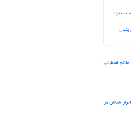
قت به خود
پنهان
 علائم اضطراب
براز هیجان در