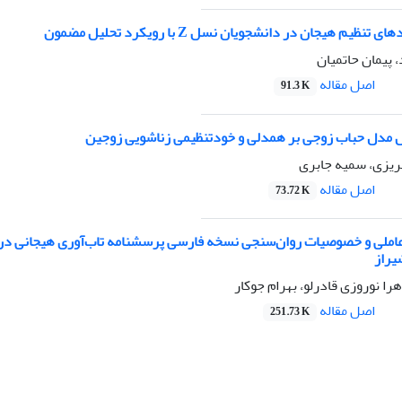
ظیم هیجان در دانشجویان نسل Z با رویکرد تحلیل مضمون
 پیمان حاتمیان
اصل مقاله
91.3 K
مدل حباب زوجی بر همدلی و خودتنظیمی زناشویی زوجین
هریزی، سمیه جابری
اصل مقاله
73.72 K
املی و خصوصیات روان‌سنجی نسخه فارسی پرسشنامه تاب‌آوری هیجانی د
یراز
ا نوروزی قادرلو، بهرام جوکار
اصل مقاله
251.73 K