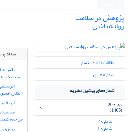
English
پژوهش در سلامت
روانشناختی
مقالات پر ب
مقالات آماده انتشار
نقش میان
شماره جاری
آسیب‌پذیر و
اثربخشی 
شماره‌های پیشین نشریه
اختلال افسر
اثربخشی 
دوره 20
(1405)
مقایسه و
مراجعه کننده
شماره 2
پیش‌بینی
شماره 1