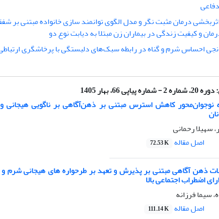
دفاعی
ثربخشی درمان مثبت نگر و مدل الگوی توانمند سازی خانواده مبتنی بر شف
رمان و کیفیت زندگی در بیماران زن مبتلا به دیابت نوع دو
جی احساس شرم و گناه در رابطه سبک‌های دلبستگی با پرخاشگری ارتباطی 
:
دوره 20، شماره 2 - شماره پیاپی 66، بهار 1405
 نوجوان‌محور کاهش استرس مبتنی بر ذهن‌آگاهی بر ناگویی هیجانی و
نان
ر، سهیلا رحمانی
اصل مقاله
72.53 K
ات ذهن آگاهی مبتنی بر پذیرش و تعهد بر طرحواره های هیجانی شرم و ا
رای اضطراب اجتماعی بالا
، سیما فرزانه
اصل مقاله
111.14 K