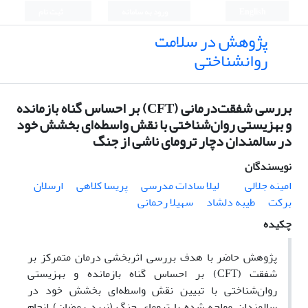
English
ورود به سامانه
ثبت نام
پژوهش در سلامت
روانشناختی
بررسی شفقت‌درمانی (CFT) بر احساس گناه بازمانده
و بهزیستی روان‌شناختی با نقش واسطه‌ای بخشش خود
در سالمندان دچار ترومای ناشی از جنگ
نویسندگان
امینه جلالی
لیلا سادات مدرسی
پریسا کلاهی
ارسلان
برکت
طیبه دلشاد
سهیلا رحمانی
چکیده
پژوهش حاضر با هدف بررسی اثربخشی درمان متمرکز بر
شفقت
(CFT)
بر احساس گناه بازمانده و بهزیستی
روان‌شناختی با تبیین نقش واسطه‌ای بخشش خود در
سالمندان مواجه شده با ترومای جنگ (نبرد رمضان) انجام