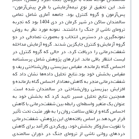
شد
.
این تحقیق از نوع نیمه‌آزمایشی با طرح پیش‌آزمون-
پس‌آزمون و گروه کنترل بود. جامعه آماری شامل تمامی
سالمندان ساکن در شهر کرمان در دی
1404
بود که تجربه
ترومای ناشی از جنگ را داشتند. نمونه مورد نظر به روش
نمونه‌گیری در دسترس انتخاب و به‌صورت تصادفی در دو
گروه آزمایش و کنترل جایگزین شدند. گروه آزمایش مداخله
شفقت‌درمانی را دریافت کرد، در حالی که گروه کنترل در
لیست انتظار باقی ماند. ابزارهای پژوهش شامل پرسشنامه
احساس گناه بازمانده، مقیاس بهزیستی روان‌شناختی ریف و
مقیاس بخشش خود بود
.
نتایج تحلیل داده‌ها نشان داد که
شفقت‌درمانی منجر به کاهش معنادار احساس گناه بازمانده و
افزایش بهزیستی روان‌شناختی در سالمندان شده است.
همچنین نتایج تحلیل مسیر تایید کرد که بخشش خود به
عنوان یک متغیر واسطه‌ای، رابطه بین شفقت‌درمانی با کاهش
احساس گناه و ارتقای سلامت روان را به طور مثبت تحت تأثیر
قرار می‌دهد
.
بر اساس یافته‌های این پژوهش، شفقت‌درمانی
با تقویت سازوکار بخشش خود، رویکردی کارآمد برای کاهش
دردهای روانی ناشی از ترومای جنگ در دوران سالمندی