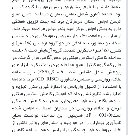
نیمه‌آزمایشی با طرح پیش‌آزمون-پس‌آزمون با گروه کنترل
بود. جامعه آماری شامل تمامی بیماران مبتلا به ام‌اس عضو
انجمن ام‌اس استان هرمزگان بود که جهت تزریق هفتگی
دارو به بخش ام‌اس مرکز امید بندرعباس مراجعه می‌کردند.
از میان این جامعه،
۳۰
بیمار به روش نمونه‌گیری در دسترس
انتخاب و به‌صورت تصادفی در دو گروه آزمایش (
۱۵
نفر) و
کنترل (
۱۵
نفر) جایگزین شدند. گروه آزمایش تحت
۸
جلسه
مداخله کاهش استرس مبتنی بر ذهن‌آگاهی قرار گرفت، در
حالی که گروه کنترل هیچ مداخله‌ای دریافت نکرد. ابزارهای
پژوهش شامل مقیاس شدت خستگی
(FSS)
، پرسشنامه
علائم روان‌تنی و مقیاس تاب‌آوری
(CD-RISC)
بود. داده‌ها
با استفاده از تحلیل واریانس با اندازه گیری مکرر تجزیه و
تحلیل شد
.
نتایج نشان داد که آموزش کاهش استرس مبتنی
بر ذهن‌آگاهی به طور معنی‌داری منجر به کاهش خستگی
مزمن و علائم روان‌تنی در بیماران مبتلا به ام‌اس شده
است
(001/0 <
P
).
همچنین، این مداخله توانست سطح
تاب‌آوری بیماران را در مواجهه با فشارهای روانی ناشی از
اخبار تروما به طور چشمگیری افزایش دهد.
برنامه کاهش