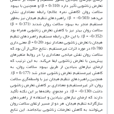
تعارض زناشویی تأثیر دارد (
0/310 =
β
)
و همچنین با بهبود
سلامت روان (کاهش نمره علائم) رابطه معناداری نشان
می‌دهد (
0/503- =
β
).
راهبردهای تنظیم هیجان نیز به‌طور
مستقیم منجر به بهبود سلامت روان شدند (
0/371 =
β
)
سلامت روان بهتر نیز با کاهش تعارض زناشویی همراه بود
(
0/352- =
β
). با این حال، رابطه مستقیم راهبردهای تنظیم
هیجان با تعارض زناشویی معنادار نبود (
0/20 =
β
،
معنی داری
0/780)
در مورد اثرات غیرمستقیم ، نتایج حاکی از آن بود که
سلامت روان نقش میانجی معناداری را در روابط متغیرهای
پیش‌بین با تعارض زناشویی ایفا می‌کند. به این ترتیب که
ارضای نیازهای بنیادین از طریق بهبود سلامت روان، به
کاهش غیرمستقیم تعارض زناشویی منجر شد (
0/177 =
β
).
همچنین راهبردهای تنظیم هیجان نیز با واسطه‌گری سلامت
روان، اثر غیرمستقیم و معناداری بر کاهش تعارض زناشویی
داشت (
0/130- =
β
).
در مجموع، یافته‌ها بر این نکته تأکید
دارند که ارضای نیازهای بنیادین و استفاده از راهبردهای
سازگارانه تنظیم هیجان، هر دو از مسیر ارتقای سلامت روان
می‌توانند به کاهش تعارضات زناشویی بیانجامند. این نتایج