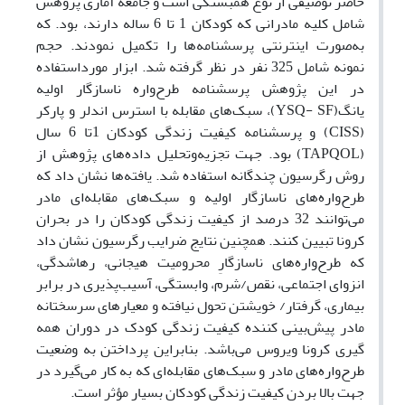
حاضر توصیفی از نوع همبستگی است و جامعه آماری پژوهش
شامل کلیه مادرانی که کودکان 1 تا 6 ساله دارند، بود. که
به‌صورت اینترنتی پرسشنامه‌ها را تکمیل نمودند. حجم
نمونه شامل 325 نفر در نظر گرفته شد. ابزار مورداستفاده
در این پژوهش پرسشنامه طرح‌واره ناسازگار اولیه
یانگ(
YSQ- SF
)، سبک‌های مقابله با استرس اندلر و پارکر
(
CISS
) و پرسشنامه کیفیت زندگی کودکان 1تا 6 سال
(
TAPQOL
) بود. جهت تجزیه‌وتحلیل داده‌های پژوهش از
روش رگرسیون چندگانه استفاده شد. یافته‌ها نشان داد که
طرح‌واره‌های ناسازگار اولیه و سبک‌های مقابله‌ای مادر
می‌توانند 32 درصد از کیفیت زندگی کودکان را در بحران
کرونا تبیین کنند. همچنین نتایج ضرایب رگرسیون نشان داد
که طرح‌واره‌های ناسازگارِ محرومیت هیجانی، رهاشدگی،
انزوای اجتماعی، نقص/شرم، وابستگی، آسیب‌پذیری در برابر
بیماری، گرفتار/ خویشتن تحول نیافته و معیارهای سرسختانه
مادر پیش‌بینی کننده کیفیت زندگی کودک در دوران همه
گیری کرونا ویروس می‌باشد. بنابراین پرداختن به وضعیت
طرح‌واره‌های مادر و سبک‌های مقابله‌ای که به کار می‌گیرد در
جهت بالا بردن کیفیت زندگی کودکان بسیار مؤثر است.