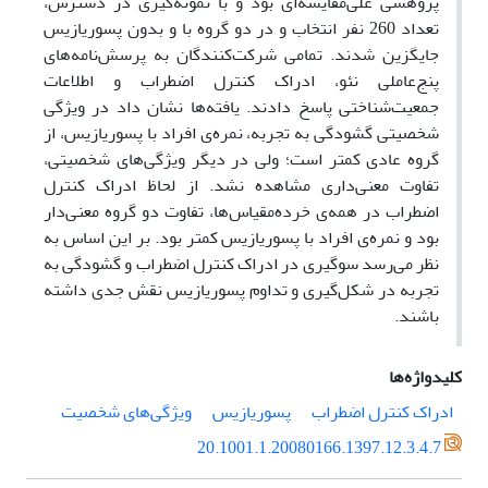
پژوهشی علّی‌مقایسه‌ای بود و با نمونه‌گیری در دسترس،
تعداد 260 نفر انتخاب
و در دو گروه
با و بدون پسوریازیس
جایگزین
شدند. تمامی شرکت‌کنندگان به
پرسش‌نامه‌‌های
پنج‌عاملی نئو، ادراک
کنترل
اضطراب
و اطلاعات
جمعیت‌شناختی پاسخ دادند. یافته‌ها نشان داد در ویژگی
شخصیتی گشودگی به تجربه، نمره‌ی افراد با پسوریازیس، از
گروه عادی کمتر است؛ ولی در دیگر ویژگی‌های شخصیتی،
تفاوت معنی‌داری مشاهده نشد. از لحاظ ادراک کنترل
اضطراب در همه‌ی خرده‌مقیاس‌ها، تفاوت دو گروه معنی‌دار
بود و نمره‌ی افراد با پسوریازیس کمتر بود. بر این اساس به
نظر می‌رسد سوگیری در ادراک کنترل اضطراب و گشودگی به
تجربه در شکل‌گیری و تداوم پسوریازیس نقش جدی داشته
باشند
.
کلیدواژه‌ها
ادراک کنترل اضطراب
پسوریازیس
ویژگی‌های شخصیت
20.1001.1.20080166.1397.12.3.4.7