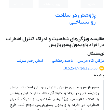
English
ورود به سامانه
ثبت نام
پژوهش در سلامت
روانشناختی
مقایسه ویژگی‌های شخصیت و ادراک کنترل اضطراب
در افراد با و بدون پسوریازیس
نویسندگان
مژگان آگاه هریس
ناهید رمضانی
ایمان رفیع منزلت
10.52547/rph.12.3.53
چکیده
پسو
ریازیس،
بیماری
مزمن و التهابی
پوستی است که عوامل
روان‌شناختی در ایجاد و تداوم آن دخالت دارند.
این پژوهش
با هدف مقایسه‌ی ویژگی‌های شخصیتی و ادراک کنترل
اضطراب در افراد با و بدون پسوریازیس انجام شد. طرح