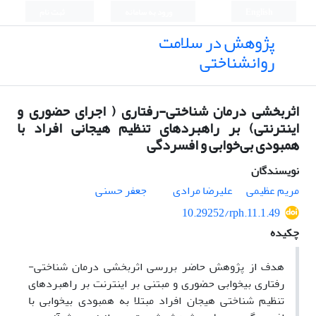
English
ورود به سامانه
ثبت نام
پژوهش در سلامت
روانشناختی
اثربخشی درمان شناختی-رفتاری ( اجرای حضوری و
اینترنتی) بر راهبردهای تنظیم هیجانی افراد با
همبودی بی‌خوابی و افسردگی
نویسندگان
مریم عظیمی
علیرضا مرادی
جعفر حسنی
10.29252/rph.11.1.49
چکیده
هدف از پژوهش حاضر بررسی اثربخشی درمان شناختی-
رفتاری بی­خوابی حضوری و مبتنی بر اینترنت بر راهبردهای
تنظیم شناختی هیجان افراد مبتلا به همبودی بی­خوابی با