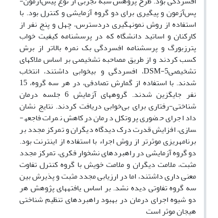
افسردگی بود. طرح پژوهش شبه تجربی از نوع پیش‌آزمون-
پس‌آزمون و پیگیری برای دو گروه آزمایشی و کنترل بود. با
استفاده از روش نمونه­گیری دردسترس، چهل و پنج نفر از
کارکنان و اساتید دانشگاه که در پرسشنامه کیفیت خواب
پترزبورگ و پرسشنامه افسردگی بک نمره بالاتر از برش
کسب کردند و از طریق مصاحبه تشخیصی بر اساس ملاکهای
تشخیصی
DSM-5
، افسردگی و بی­خوابی داشتند، انتخاب
شدند. با استفاده از گمارش تصادفی، در هر سه گروه، 15
نفر جایگزین شدند. گروههای آزمایش 6 جلسه درمان
شناختی-رفتاری برای بی‌خوابی دریافت کردند. نتایج نشان
داد اجرای حضوری پروتکل درمان درکاهش نمرات فاجعه­
سازی، افزایش قدرت درک دیدگاه دیگران و تمرکز مجدد بر
برنامه­ریزی موثرتر از روش اجراء با استفاده از اینترنت بود.
دو گروه آزمایشی در راهبردهای نشخوار فکری، تمرکز مجدد
مثبت، ملامت دیگران و ملامت خویش با گروه کنترل تفاوت
معنی­ داری داشتند، اما در ارزیابی مجدد مثبت و پذیرش بین
سه گروه تفاوتی دیده نشد. بر اساس یافته­های پژوهش هر
دو شیوه اجرای درمان در بهبود راهبردهای تنظیم شناختی
هیجان موثر است