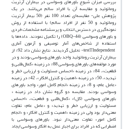
بررسی میزان شیوع باورهای وسواسی در بیماران آرتریت
روماتوئید و مقایسه آن با افراد سالم می‌باشد. در یک
پژوهش علی- مقایسه‌ای تعداد 100 نفر (50 بیمار آرتریت
روماتوئید و 50 نفر از افراد سالم) با استفاده از روش
نمونه‌گیری در دسترس انتخاب و پرسشنامه مشخصات فردی
و باورهای وسواسی (
OBQ-44
) را تکمیل نمودند. داده‌ها با
استفاده از شاخص‌های آمار توصیفی و آزمون آماری
Independent
T
-test
تحلیل گردیدند. نتایج نشان داد 92% از
بیماران آرتریت روماتوئید واجد باورهای وسواسی بودند و در
مورد مولفه‌های باورهای وسواسی 88% در زمینه «کمال‌طلبی و
قطعیت»، 84% در زمینه «احساس مسئولیت و ارزیابی خطر و
تهدید»، 50% در زمینه «اهمیت و کنترل افکار»، 42% در زمینه
«عامل عام» و 8% در زمینه «انجام کامل امور» واجد باورهای
وسواسی بودند. مقایسه دو گروه نشان داد در زمینه «
باورهای وسواسی (کل)» «کمال‌طلبی و قطعیت»، «احساس
مسئولیت و ارزیابی خطر و تهدید» و «عامل عام» تفاوت
معنی‌دار بود ولی در زمینه «اهمیت و کنترل افکار» و «انجام
کامل امور» تفاوت معنی‌دار نبود. باورهای وسواسی با
اضطرابی که در افراد برای اجبار عمل به افکار وسواسی ایجاد