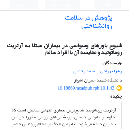
English
ورود به سامانه
ثبت نام
پژوهش در سلامت
روانشناختی
شیوع باورهای وسواسی در بیماران مبتلا به آرتریت
روماتوئید و مقایسه آن با افراد سالم
نویسندگان
زهرا بهزادی
صمد رحمتی
دانشگاه شهید چمران اهواز
10.18869/acadpub.rph.10.1.43
چکیده
آرتریت‌ روماتویید شایع‌ترین بیماری التهابی مفاصل است که
علاوه بر ناتوانی جسمی، پریشانی‌های روانی مکرراَ در این
بیماران دیده می‌شود؛ بنابراین هدف از انجام پژوهش حاضر