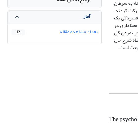
 گروه (همسران افراد مبتلاء به سرطان
شرکت کردند.
آمار
ید نظر شده فارسی، (WAIS-R، مقیاس تأثیر رویداد(IES-R) ، سیاهه افسردگی بک
. نتایج نشان داد که تفاوت معناداری در
تعداد مشاهده مقاله
ر نمره‌ی کل
12
افظه شرح حال
The psychol