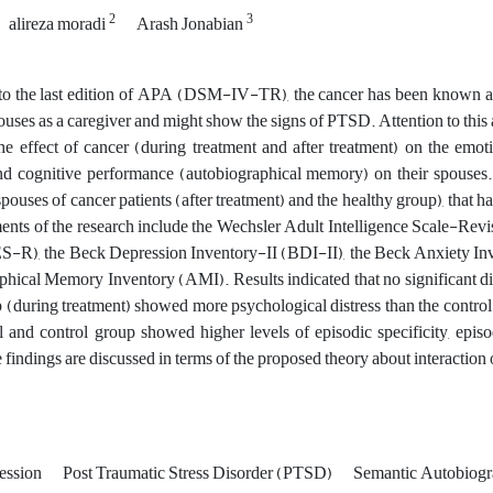
2
3
alireza moradi
Arash Jonabian
o the last edition of APA (DSM-IV-TR), the cancer has been known as a
ouses as a caregiver and might show the signs of PTSD. Attention to this a
e effect of cancer (during treatment and after treatment) on the emot
nd cognitive performance (autobiographical memory) on their spouses. 
spouses of cancer patients (after treatment) and the healthy group), that 
ents of the research include the Wechsler Adult Intelligence Scale-Rev
S-R), the Beck Depression Inventory-II (BDI-II), the Beck Anxiety I
hical Memory Inventory (AMI). Results indicated that no significant di
p (during treatment) showed more psychological distress than the control 
 and control group showed higher levels of episodic specificity, epi
 findings are discussed in terms of the proposed theory about interactio
ession
Post Traumatic Stress Disorder (PTSD)
Semantic Autobiog