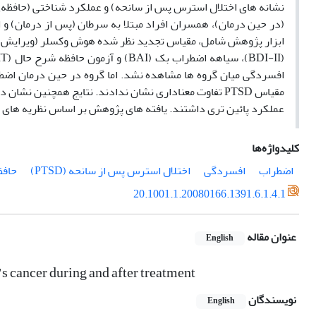
(در حین درمان)، همسران افراد مبتلا به سرطان (پس از درمان) و
افسردگی میان گروه ها مشاهده نشد. اما گروه در حین درمان اضط
مقیاس PTSD تفاوت معناداری نشان ندادند. نتایج همچنین
عملکرد پائین تری داشتند. یافته های پژوهش بر اساس نظریه های مطرح در م
کلیدواژه‌ها
اضطراب
افسردگی
اختلال استرس پس از سانحه (PTSD)
حافظ
20.1001.1.20080166.1391.6.1.4.1
عنوان مقاله
English
s cancer during and after treatment
نویسندگان
English