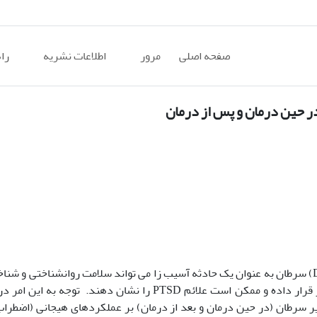
صفحه اصلی
مرور
اطلاعات نشریه
را
ر حین درمان و پس از درمان
بر اساس آخرین ویراست انجمن روان پزشکی امریکا (DSM-IV-TR) سرطان به عنوان یک حادثه آسیب زا می تواند سلامت روانشنا
افراد مبتلا به سرطان به عنوان مراقبت کنندگان بیماران تحت تأثیر قرار داده و ممکن است علائم PTSD را نشان 
ثیر سرطان (در حین درمان و بعد از درمان) بر عملکرد‌های هیجانی (اضطرا