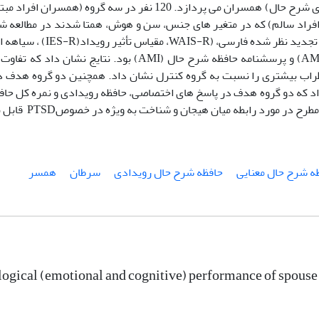
نشانه های اختلال استرس پس از سانحه) و عملکرد شناختی (حافظه‌ی شرح حال) همسران می پردازد. 120 نفر در سه
 افراد سالم) که در متغیر های جنس، سن و هوش، همتا شدند در مطالعه 
ابزار پژوهش شامل، مقیاس تجدید نظر شده هوش وکسلر (ویرایش تجد
(BDI-II)، سیاهه اضطراب بک (BAI) و آزمون حافظه شرح حال (AMT) و پرسشنامه حافظه شرح حال (AMI) بود
راب بیشتری را نسبت به گروه کنترل نشان داد. همچنین دو گروه هدف د
 نشان داد که دو گروه هدف در پاسخ های اختصاصی، حافظه رویدادی و نمره کل ح
ورد رابطه میان هیجان و شناخت به ویژه در خصوصPTSD قابل بحث است
ه شرح حال معنایی
حافظه شرح حال رویدادی
سرطان
همسر
ogical (emotional and cognitive) performance of spouse'