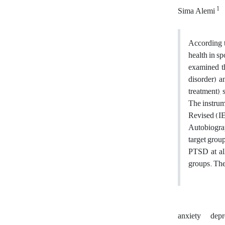
1
Sima Alemi
According t
health in sp
examined th
disorder) a
treatment), 
The instrum
Revised (IE
Autobiograp
target grou
PTSD at all
groups. The
anxiety
depr