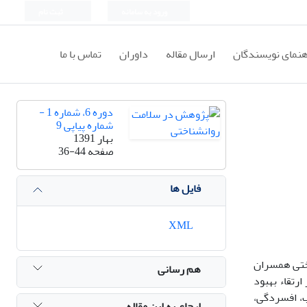
ورود به سامانه
ثبت نام
هنمای نویسندگان
ارسال مقاله
داوران
تماس با ما
دوره 6، شماره 1 -
شماره پیاپی 9
بهار 1391
صفحه
36-44
فایل ها
XML
ختی و شناختی همسران
هم رسانی
دهند. توجه به این امر در ارتقاء بهبود
ب، افسردگی،
ارجاع به این مقاله